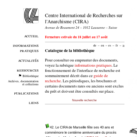
Centre International de Recherches sur
l'Anarchisme (CIRA)
Avenue de Beaumont 24 – 1012 Lausanne – Suisse
accueil
Fermeture estivale du 18 juillet au 17 août
informations
de
–
en
–
es
–
fr
–
it
pratiques
Catalogue de la bibliothèque
Pour consulter ou emprunter des documents,
actualités
voyez la rubrique
informations pratiques
. Le
ressources
fonctionnement de l'interface de recherche est
sommairement décrit dans ce
guide de
Bibliothèque
recherche
. Les périodiques, les brochures et
Archives, documentation
et collections
certains documents rares ou anciens sont exclus
du prêt et doivent être consultés sur place.
publications
Nouvelle recherche
liens
42. Le CIRA de Marseille fête ses 40 ans et
commémore le centième anniversaire du procès