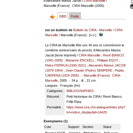
d'Alexandre Marius Jacob
/
CIRA-Marseille
/
Marseille [France] : CIRA-Marseille (2005)
ISBD
Public
est un bulletin de
Bulletin du CIRA - Marseille
/
CIRA-
Marseille
/ Marseille [France] : [s.n.]
Le CIRA de Marseille fête ses 40 ans et commémore le
centième anniversaire du procès d'Alexandre Marius
Jacob [texte imprimé] /
CIRA-Marseille
;
René BIANCO
(1941-2005)
;
Marianne ENCKELL
;
Philippe EQUY
;
Pietro FERRUA (1930-2021)
;
Alexandre Marius JACOB
(1879-1954)
;
Jean-Claude (Pedro) SEMPERE
;
Pepita
CARPENA (1919-2005)
. -
Marseille [France] : CIRA-
Marseille
, 2005 . - 34 p. : ill. ; 21 cm.
Langues
: Français (
fre
)
Catégories :
BIBLIOGRAPHIES
Résumé :
Petit historique du CIRA / René Bianco,
Felip Equy.
Permalink :
https://www.cira.ch/catalogue/index.php?
lvl=notice_display&id=16425
Exemplaires (1)
Cote
Support
Section
Statut
Broch f 16425
Imprimé
Bibliothèque
Prêt exclu