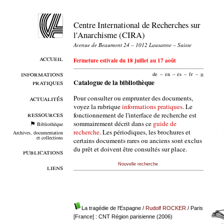
Centre International de Recherches sur
l'Anarchisme (CIRA)
Avenue de Beaumont 24 – 1012 Lausanne – Suisse
accueil
Fermeture estivale du 18 juillet au 17 août
informations
de
–
en
–
es
–
fr
–
it
pratiques
Catalogue de la bibliothèque
Pour consulter ou emprunter des documents,
actualités
voyez la rubrique
informations pratiques
. Le
ressources
fonctionnement de l'interface de recherche est
sommairement décrit dans ce
guide de
Bibliothèque
recherche
. Les périodiques, les brochures et
Archives, documentation
et collections
certains documents rares ou anciens sont exclus
du prêt et doivent être consultés sur place.
publications
Nouvelle recherche
liens
La tragédie de l'Espagne
/
Rudolf ROCKER
/ Paris
[France] : CNT Région parisienne (2006)