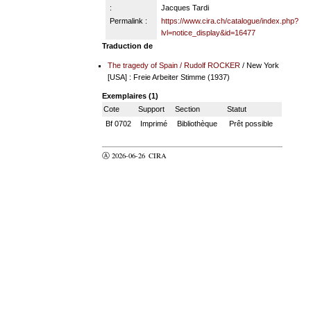
:
Jacques Tardi
Permalink :
https://www.cira.ch/catalogue/index.php?
lvl=notice_display&id=16477
Traduction de
The tragedy of Spain
/
Rudolf ROCKER
/ New York
[USA] : Freie Arbeiter Stimme (1937)
Exemplaires (1)
Cote
Support
Section
Statut
Bf 0702
Imprimé
Bibliothèque
Prêt possible
Ⓐ 2026-06-26
CIRA
valider