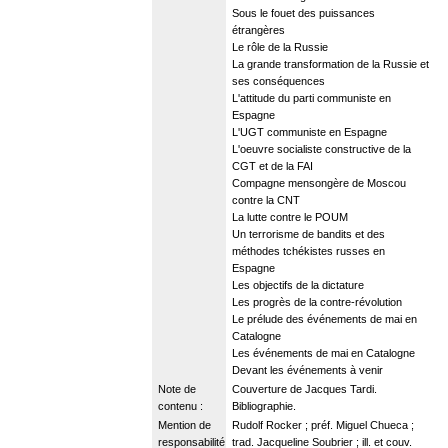
Sous le fouet des puissances
étrangères
Le rôle de la Russie
La grande transformation de la Russie et
ses conséquences
L'attitude du parti communiste en
Espagne
L'UGT communiste en Espagne
L'oeuvre socialiste constructive de la
CGT et de la FAI
Compagne mensongère de Moscou
contre la CNT
La lutte contre le POUM
Un terrorisme de bandits et des
méthodes tchékistes russes en
Espagne
Les objectifs de la dictature
Les progrès de la contre-révolution
Le prélude des événements de mai en
Catalogne
Les événements de mai en Catalogne
Devant les événements à venir
Note de
Couverture de Jacques Tardi.
contenu :
Bibliographie.
Mention de
Rudolf Rocker ; préf. Miguel Chueca ;
responsabilité
trad. Jacqueline Soubrier ; ill. et couv.