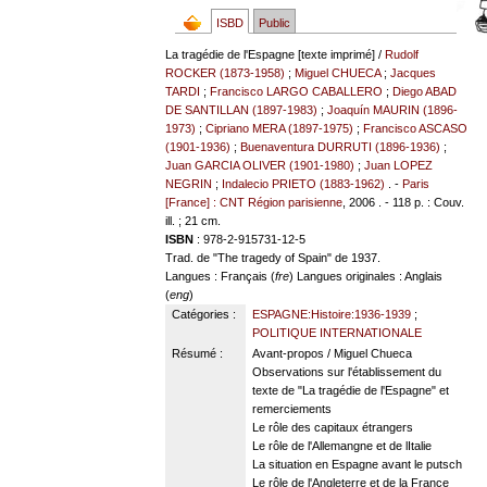
ISBD
Public
La tragédie de l'Espagne [texte imprimé] /
Rudolf
ROCKER (1873-1958)
;
Miguel CHUECA
;
Jacques
TARDI
;
Francisco LARGO CABALLERO
;
Diego ABAD
DE SANTILLAN (1897-1983)
;
Joaquín MAURIN (1896-
1973)
;
Cipriano MERA (1897-1975)
;
Francisco ASCASO
(1901-1936)
;
Buenaventura DURRUTI (1896-1936)
;
Juan GARCIA OLIVER (1901-1980)
;
Juan LOPEZ
NEGRIN
;
Indalecio PRIETO (1883-1962)
. -
Paris
[France] : CNT Région parisienne
, 2006 . - 118 p. : Couv.
ill. ; 21 cm.
ISBN
: 978-2-915731-12-5
Trad. de "The tragedy of Spain" de 1937.
Langues
: Français (
fre
)
Langues originales
: Anglais
(
eng
)
Catégories :
ESPAGNE:Histoire:1936-1939
;
POLITIQUE INTERNATIONALE
Résumé :
Avant-propos / Miguel Chueca
Observations sur l'établissement du
texte de "La tragédie de l'Espagne" et
remerciements
Le rôle des capitaux étrangers
Le rôle de l'Allemangne et de lItalie
La situation en Espagne avant le putsch
Le rôle de l'Angleterre et de la France