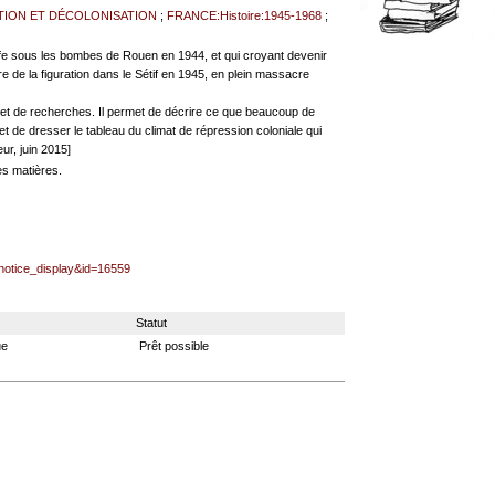
TION ET DÉCOLONISATION
;
FRANCE:Histoire:1945-1968
;
ffe sous les bombes de Rouen en 1944, et qui croyant devenir
ire de la figuration dans le Sétif en 1945, en plein massacre
es et de recherches. Il permet de décrire ce que beaucoup de
t de dresser le tableau du climat de répression coloniale qui
eur, juin 2015]
es matières.
=notice_display&id=16559
Statut
ue
Prêt possible