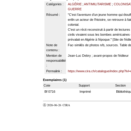
Catégories :
ALGÉRIE
;
ANTIMILITARISME
;
COLONISA
GUERRE
Résumé :
"C’est l’aventure d’un jeune homme qui étou
enfin un acteur de l’histoire, se retrouve à fa
colonial.
C’est un récit reconstruit à partir de lectur
civils vivaient sous les bombes américaines e
prévalait en Algérie à l’époque." [Site de l'édit
Note de
Fac-similés de photos n/b, sources. Table d
contenu :
Mention de
Jean-Luc Debry ; avant-propos de l'éditeur
responsabilité
:
Permalink :
https://www.cira.ch/catalogue/index.php?lvl
Exemplaires (1)
Cote
Support
Section
Bf 0716
Imprimé
Bibliothèq
Ⓐ 2026-06-26
CIRA
valider