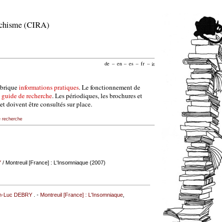
archisme (CIRA)
de
–
en
–
es
–
fr
–
it
ubrique
informations pratiques
. Le fonctionnement de
e
guide de recherche
. Les périodiques, les brochures et
et doivent être consultés sur place.
e recherche
Y
/ Montreuil [France] : L'Insomniaque (2007)
n-Luc DEBRY
. -
Montreuil [France] : L'Insomniaque
,