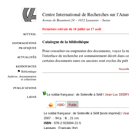
Centre International de Recherches sur l'An
Avenue de Beaumont 24 – 1012 Lausanne – Suisse
Fermeture estivale du 18 juillet au 17 août
accueil
Catalogue de la bibliothèque
informations
pratiques
Pour consulter ou emprunter des documents, voyez la r
l'interface de recherche est sommairement décrit dans c
actualités
certains documents rares ou anciens sont exclus du prêt 
ressources
Nouvell
Bibliothèque
Archives, documentation
et collections
publications
Le soldat françaoui : de Sotteville à Sétif
/
Jean-Luc DEBR
liens
ISBD
Public
Le soldat françaoui : de Sotteville à Sétif [texte imprimé] /
Jea
2007 . - 94 p. : ill. ; 21 cm.
ISBN
: 978-2-915694-21-5
Langues
: Français (
fre
)