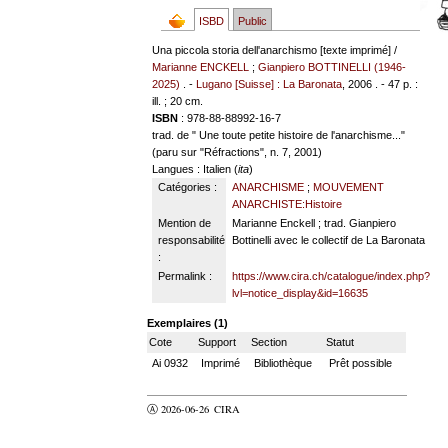
ISBD
Public
Una piccola storia dell'anarchismo [texte imprimé] /
Marianne ENCKELL
;
Gianpiero BOTTINELLI (1946-
2025)
. -
Lugano [Suisse] : La Baronata
, 2006 . - 47 p. :
ill. ; 20 cm.
ISBN
: 978-88-88992-16-7
trad. de " Une toute petite histoire de l'anarchisme..."
(paru sur "Réfractions", n. 7, 2001)
Langues
: Italien (
ita
)
Catégories :
ANARCHISME
;
MOUVEMENT
ANARCHISTE:Histoire
Mention de
Marianne Enckell ; trad. Gianpiero
responsabilité
Bottinelli avec le collectif de La Baronata
:
Permalink :
https://www.cira.ch/catalogue/index.php?
lvl=notice_display&id=16635
Exemplaires (1)
Cote
Support
Section
Statut
Ai 0932
Imprimé
Bibliothèque
Prêt possible
Ⓐ 2026-06-26
CIRA
valider