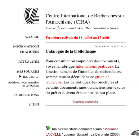
Centre International de Recherches sur
l'Anarchisme (CIRA)
Avenue de Beaumont 24 – 1012 Lausanne – Suisse
accueil
Fermeture estivale du 18 juillet au 17 août
informations
de
–
en
–
es
–
fr
–
it
pratiques
Catalogue de la bibliothèque
Pour consulter ou emprunter des documents,
actualités
voyez la rubrique
informations pratiques
. Le
ressources
fonctionnement de l'interface de recherche est
sommairement décrit dans ce
guide de
Bibliothèque
recherche
. Les périodiques, les brochures et
Archives, documentation
et collections
certains documents rares ou anciens sont exclus
du prêt et doivent être consultés sur place.
publications
Nouvelle recherche
liens
Una piccola storia dell'anarchismo
/
Marianne
ENCKELL
/ Lugano [Suisse] : La Baronata (2006)