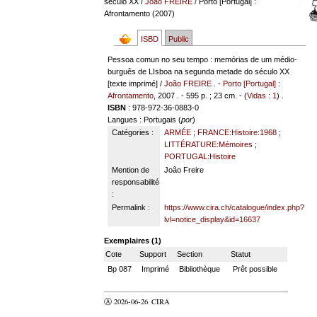
século XX
/
João FREIRE
/ Porto [Portugal] :
Afrontamento (2007)
ISBD
Public
Pessoa comun no seu tempo : memórias de um médio-
burguês de LIsboa na segunda metade do século XX
[texte imprimé] /
João FREIRE
. -
Porto [Portugal] :
Afrontamento
, 2007 . - 595 p. ; 23 cm. - (
Vidas : 1
) .
ISBN
: 978-972-36-0883-0
Langues
: Portugais (
por
)
Catégories :
ARMÉE
;
FRANCE:Histoire:1968
;
LITTÉRATURE:Mémoires
;
PORTUGAL:Histoire
Mention de
João Freire
responsabilité
:
Permalink :
https://www.cira.ch/catalogue/index.php?
lvl=notice_display&id=16637
Exemplaires (1)
Cote
Support
Section
Statut
Bp 087
Imprimé
Bibliothèque
Prêt possible
Ⓐ 2026-06-26
CIRA
valider