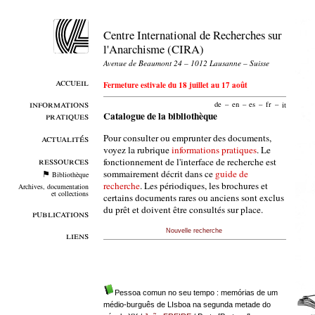
Centre International de Recherches sur
l'Anarchisme (CIRA)
Avenue de Beaumont 24 – 1012 Lausanne – Suisse
accueil
Fermeture estivale du 18 juillet au 17 août
informations
de
–
en
–
es
–
fr
–
it
pratiques
Catalogue de la bibliothèque
Pour consulter ou emprunter des documents,
actualités
voyez la rubrique
informations pratiques
. Le
ressources
fonctionnement de l'interface de recherche est
sommairement décrit dans ce
guide de
Bibliothèque
recherche
. Les périodiques, les brochures et
Archives, documentation
et collections
certains documents rares ou anciens sont exclus
du prêt et doivent être consultés sur place.
publications
Nouvelle recherche
liens
Pessoa comun no seu tempo : memórias de um
médio-burguês de LIsboa na segunda metade do