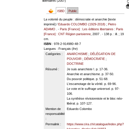
libertaires (2007)
ISBD
Public
La volonté du peuple : démocratie et anarchie [texte
imprimé] /
Eduardo COLOMBO (1929-2018)
;
Pietro
ADAMO
. -
Paris [France] : Les éditions libertaires
:
Paris
[France] : CNT Région parisienne
, 2007 . - 138 p. : ill. ; 19
cm.
ISBN
: 978-2-914980-48-7
Langues
: Français (
fre
)
Catégories :
ANARCHISME
;
DÉLÉGATION DE
POUVOIR
;
DÉMOCRATIE
;
DOCTRINE
Résumé :
Je suis anarchiste !. p. 17-36.
Anarchie et anarchisme. p. 37-50.
Du pouvoir politique. p. 51-68.
L'escamotage de la vérité. p. 69-96.
Le vote et le suffrage universel. p. 97-
106.
La synthèse révisionniste et le bloc néo-
libéral. p. 107-127.
Mention de
Eduardo Colombo
responsabilité
:
Permalink :
https://www.cira.ch/catalogue/index.php?
lvl=notice_display&id=16653