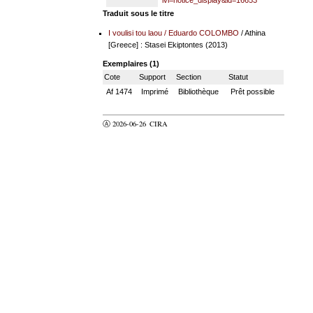
Traduit sous le titre
I voulisi tou laou
/
Eduardo COLOMBO
/ Athina
[Greece] : Stasei Ekiptontes (2013)
Exemplaires (1)
Cote
Support
Section
Statut
Af 1474
Imprimé
Bibliothèque
Prêt possible
Ⓐ 2026-06-26
CIRA
valider