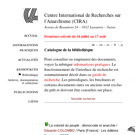
Centre International de Recherches sur
l'Anarchisme (CIRA)
Avenue de Beaumont 24 – 1012 Lausanne – Suisse
accueil
Fermeture estivale du 18 juillet au 17 août
informations
de
–
en
–
es
–
fr
–
it
pratiques
Catalogue de la bibliothèque
Pour consulter ou emprunter des documents,
actualités
voyez la rubrique
informations pratiques
. Le
ressources
fonctionnement de l'interface de recherche est
sommairement décrit dans ce
guide de
Bibliothèque
recherche
. Les périodiques, les brochures et
Archives, documentation
et collections
certains documents rares ou anciens sont exclus
du prêt et doivent être consultés sur place.
publications
Nouvelle recherche
liens
La volonté du peuple : démocratie et anarchie
/
Eduardo COLOMBO
/ Paris [France] : Les éditions