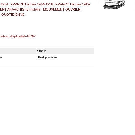
-1914
;
FRANCE:Histoire:1914-1918
;
FRANCE:Histoire:1919-
NT ANARCHISTE:Histoire
;
MOUVEMENT OUVRIER
;
E QUOTIDIENNE
=notice_display&id=16707
Statut
ue
Prêt possible