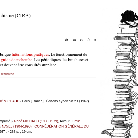
archisme (CIRA)
de
–
en
–
es
–
fr
–
it
ubrique
informations pratiques
. Le fonctionnement de
e
guide de recherche
. Les périodiques, les brochures et
et doivent être consultés sur place.
e recherche
né MICHAUD
/ Paris [France] : Éditions syndicalistes (1967)
imprimé] /
René MICHAUD (1900-1979)
, Auteur ;
Emile
s NAVEL (1904-1993)
;
CONFÉDÉRATION GÉNÉRALE DU
967 . - 288 p. ; 19 cm.