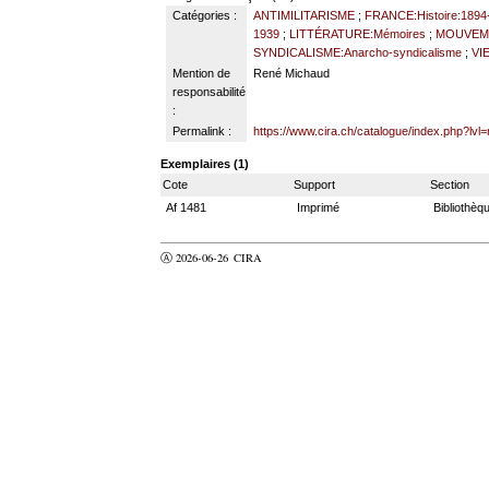
Catégories :
ANTIMILITARISME
;
FRANCE:Histoire:1894
1939
;
LITTÉRATURE:Mémoires
;
MOUVEME
SYNDICALISME:Anarcho-syndicalisme
;
VI
Mention de
René Michaud
responsabilité
:
Permalink :
https://www.cira.ch/catalogue/index.php?lvl
Exemplaires (1)
Cote
Support
Section
Af 1481
Imprimé
Bibliothèq
Ⓐ 2026-06-26
CIRA
valider