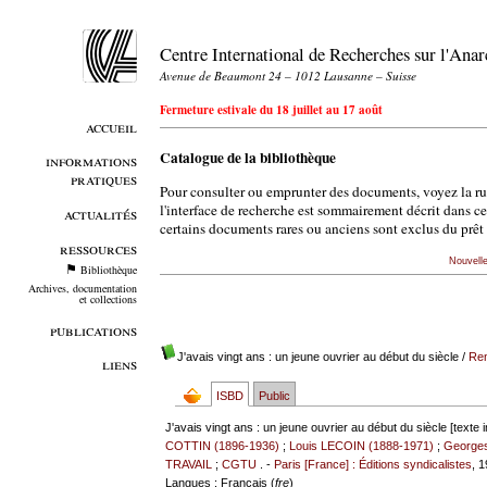
Centre International de Recherches sur l'An
Avenue de Beaumont 24 – 1012 Lausanne – Suisse
Fermeture estivale du 18 juillet au 17 août
accueil
Catalogue de la bibliothèque
informations
pratiques
Pour consulter ou emprunter des documents, voyez la r
l'interface de recherche est sommairement décrit dans c
actualités
certains documents rares ou anciens sont exclus du prêt 
ressources
Nouvell
Bibliothèque
Archives, documentation
et collections
publications
J'avais vingt ans : un jeune ouvrier au début du siècle
/
Re
liens
ISBD
Public
J'avais vingt ans : un jeune ouvrier au début du siècle [texte 
COTTIN (1896-1936)
;
Louis LECOIN (1888-1971)
;
George
TRAVAIL
;
CGTU
. -
Paris [France] : Éditions syndicalistes
, 1
Langues
: Français (
fre
)