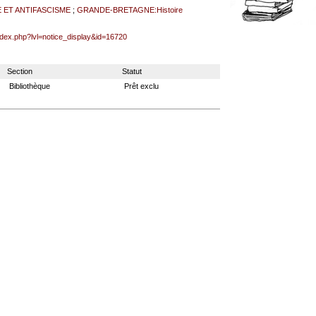
 ET ANTIFASCISME
;
GRANDE-BRETAGNE:Histoire
index.php?lvl=notice_display&id=16720
Section
Statut
Bibliothèque
Prêt exclu