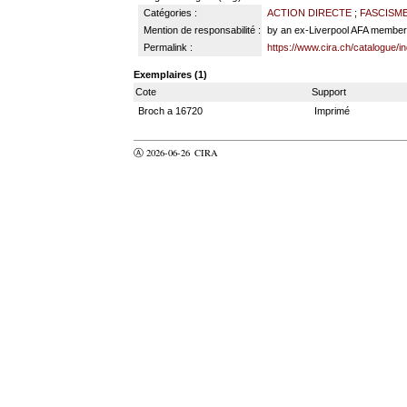
Catégories :
ACTION DIRECTE
;
FASCISME
Mention de responsabilité :
by an ex-Liverpool AFA member
Permalink :
https://www.cira.ch/catalogue/
Exemplaires (1)
Cote
Support
Broch a 16720
Imprimé
Ⓐ 2026-06-26
CIRA
valider