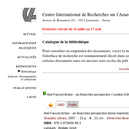
Centre International de Recherches sur l'An
Avenue de Beaumont 24 – 1012 Lausanne – Suisse
Fermeture estivale du 18 juillet au 17 août
accueil
Catalogue de la bibliothèque
informations
pratiques
Pour consulter ou emprunter des documents, voyez la r
l'interface de recherche est sommairement décrit dans c
actualités
certains documents rares ou anciens sont exclus du prêt 
ressources
Nouvell
Bibliothèque
Archives, documentation
et collections
publications
Anti-Fascist Action - an Anarchist perspective
/ London [UK]
liens
ISBD
Public
Anti-Fascist Action - an Anarchist perspective [texte imprimé]
Sharpley Library
, 2007 . - 22 p. : ill. ; 21 cm. - (
Anarchist libra
ISBN
: 978-1-873605-49-3
Langues
: Anglais (
eng
)