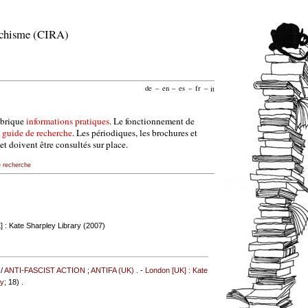
archisme (CIRA)
de
–
en
–
es
–
fr
–
it
ubrique
informations pratiques
. Le fonctionnement de
e
guide de recherche
. Les périodiques, les brochures et
et doivent être consultés sur place.
e recherche
 : Kate Sharpley Library (2007)
 /
ANTI-FASCIST ACTION
;
ANTIFA (UK)
. -
London [UK] : Kate
ry
; 18) .