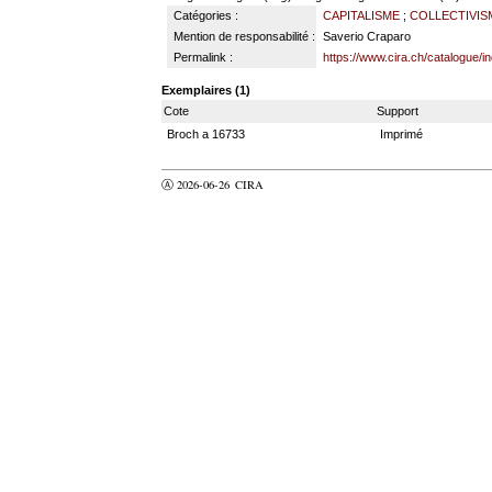
Catégories :
CAPITALISME
;
COLLECTIVIS
Mention de responsabilité :
Saverio Craparo
Permalink :
https://www.cira.ch/catalogue/
Exemplaires (1)
Cote
Support
Broch a 16733
Imprimé
Ⓐ 2026-06-26
CIRA
valider