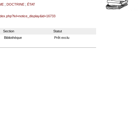
ME
;
DOCTRINE
;
ÉTAT
index.php?lvl=notice_display&id=16733
Section
Statut
Bibliothèque
Prêt exclu