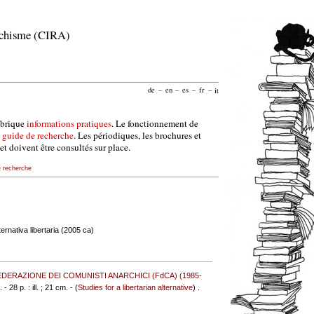
archisme (CIRA)
de
–
en
–
es
–
fr
–
it
ubrique
informations pratiques
. Le fonctionnement de
e
guide de recherche
. Les périodiques, les brochures et
et doivent être consultés sur place.
e recherche
lternativa libertaria (2005 ca)
EDERAZIONE DEI COMUNISTI ANARCHICI (FdCA) (1985-
 - 28 p. : ill. ; 21 cm. - (
Studies for a libertarian alternative
) .