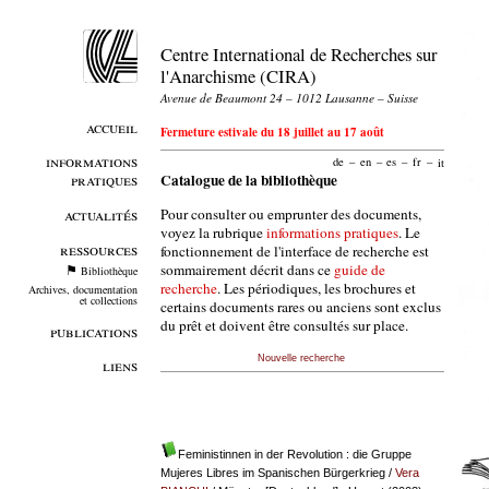
Centre International de Recherches sur
l'Anarchisme (CIRA)
Avenue de Beaumont 24 – 1012 Lausanne – Suisse
accueil
Fermeture estivale du 18 juillet au 17 août
informations
de
–
en
–
es
–
fr
–
it
pratiques
Catalogue de la bibliothèque
Pour consulter ou emprunter des documents,
actualités
voyez la rubrique
informations pratiques
. Le
ressources
fonctionnement de l'interface de recherche est
sommairement décrit dans ce
guide de
Bibliothèque
recherche
. Les périodiques, les brochures et
Archives, documentation
et collections
certains documents rares ou anciens sont exclus
du prêt et doivent être consultés sur place.
publications
Nouvelle recherche
liens
Feministinnen in der Revolution : die Gruppe
Mujeres Libres im Spanischen Bürgerkrieg
/
Vera