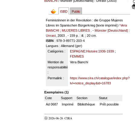
BIANCHI
/ Münster [Deutschland] : Unrast (2003)
ISBD
Public
Feministinnen in der Revolution : die Gruppe Mujeres
Libres im Spanischen Bürgerkrieg [texte imprimé] /
Vera
BIANCHI
;
MUJERES LIBRES
. -
Münster [Deutschland] :
Unrast
, 2003 . - 159 p. : ill. ; 20 cm.
ISBN
: 978-3-89771-203-4
Langues
: Allemand (
ger
)
Catégories :
ESPAGNE:Histoire:1936-1939
;
FEMMES
Mention de
Vera Bianchi
responsabilité
:
Permalink :
https://www.cira.ch/catalogue/index.php?
lvl=notice_display&id=16783
Exemplaires (1)
Cote
Support
Section
Statut
Ad 0687
Imprimé
Bibliothèque
Prêt possible
Ⓐ 2026-06-26
CIRA
valider