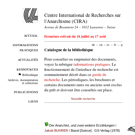
Centre International de Recherches sur
l'Anarchisme (CIRA)
Avenue de Beaumont 24 – 1012 Lausanne – Suisse
accueil
Fermeture estivale du 18 juillet au 17 août
informations
de
–
en
–
es
–
fr
–
it
pratiques
Catalogue de la bibliothèque
Pour consulter ou emprunter des documents,
actualités
voyez la rubrique
informations pratiques
. Le
ressources
fonctionnement de l'interface de recherche est
sommairement décrit dans ce
guide de
Bibliothèque
recherche
. Les périodiques, les brochures et
Archives, documentation
et collections
certains documents rares ou anciens sont exclus
du prêt et doivent être consultés sur place.
publications
Nouvelle recherche
liens
Der Anarchist, und zwei weitere Erzählungen
/
Jakob BUHRER
/ Basel [Suisse] : GS-Verlag (1978)