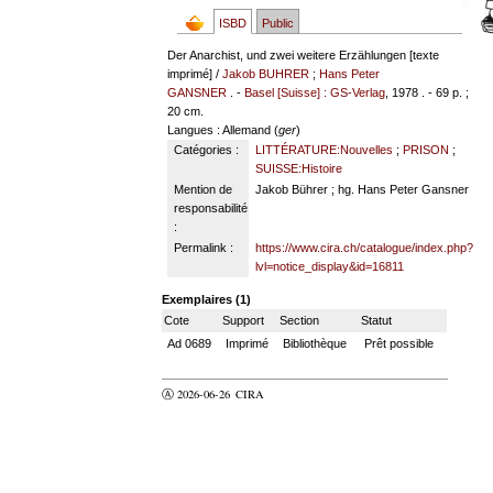
ISBD
Public
Der Anarchist, und zwei weitere Erzählungen [texte
imprimé] /
Jakob BUHRER
;
Hans Peter
GANSNER
. -
Basel [Suisse] : GS-Verlag
, 1978 . - 69 p. ;
20 cm.
Langues
: Allemand (
ger
)
Catégories :
LITTÉRATURE:Nouvelles
;
PRISON
;
SUISSE:Histoire
Mention de
Jakob Bührer ; hg. Hans Peter Gansner
responsabilité
:
Permalink :
https://www.cira.ch/catalogue/index.php?
lvl=notice_display&id=16811
Exemplaires (1)
Cote
Support
Section
Statut
Ad 0689
Imprimé
Bibliothèque
Prêt possible
Ⓐ 2026-06-26
CIRA
valider