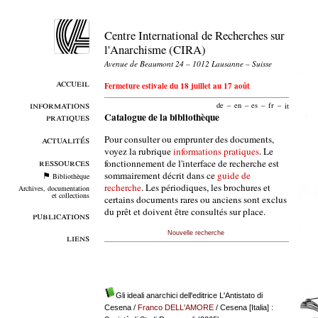
Centre International de Recherches sur
l'Anarchisme (CIRA)
Avenue de Beaumont 24 – 1012 Lausanne – Suisse
accueil
Fermeture estivale du 18 juillet au 17 août
informations
de
–
en
–
es
–
fr
–
it
pratiques
Catalogue de la bibliothèque
Pour consulter ou emprunter des documents,
actualités
voyez la rubrique
informations pratiques
. Le
ressources
fonctionnement de l'interface de recherche est
sommairement décrit dans ce
guide de
Bibliothèque
recherche
. Les périodiques, les brochures et
Archives, documentation
et collections
certains documents rares ou anciens sont exclus
du prêt et doivent être consultés sur place.
publications
Nouvelle recherche
liens
Gli ideali anarchici dell'editrice L'Antistato di
Cesena
/
Franco DELL'AMORE
/ Cesena [Italia] :