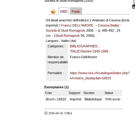
Società di Studi Romagnoli (2005)
ISBD
Public
Gli ideali anarchici dell'editrice L'Antistato di Cesena [texte
imprimé] /
Franco DELL'AMORE
. -
Cesena [Italia] :
Società di Studi Romagnoli
, 2005 . - p. 485-492 ; 24
cm. - (
Studi Romagnoli
; 56, 2005) .
Langues
: Italien (
ita
)
Catégories :
BIBLIOGRAPHIES
;
ITALIE:Histoire:1945-1968
Mention de
Franco Dell'Amore
responsabilité
:
Permalink :
https://www.cira.ch/catalogue/index.php?
lvl=notice_display&id=16819
Exemplaires (1)
Cote
Support
Section
Statut
Broch i 16819
Imprimé
Bibliothèque
Prêt exclu
Ⓐ 2026-06-26
CIRA
valider