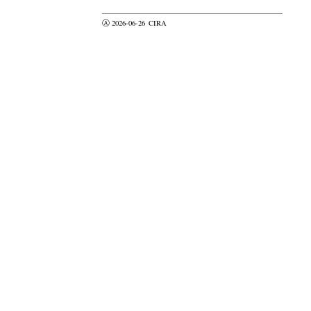
Ⓐ 2026-06-26
CIRA
valider