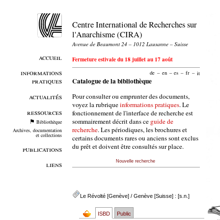
Centre International de Recherches sur
l'Anarchisme (CIRA)
Avenue de Beaumont 24 – 1012 Lausanne – Suisse
accueil
Fermeture estivale du 18 juillet au 17 août
informations
de
–
en
–
es
–
fr
–
it
pratiques
Catalogue de la bibliothèque
Pour consulter ou emprunter des documents,
actualités
voyez la rubrique
informations pratiques
. Le
ressources
fonctionnement de l'interface de recherche est
sommairement décrit dans ce
guide de
Bibliothèque
recherche
. Les périodiques, les brochures et
Archives, documentation
et collections
certains documents rares ou anciens sont exclus
du prêt et doivent être consultés sur place.
publications
Nouvelle recherche
liens
Le Révolté [Genève]
/ Genève [Suisse] : [s.n.]
ISBD
Public