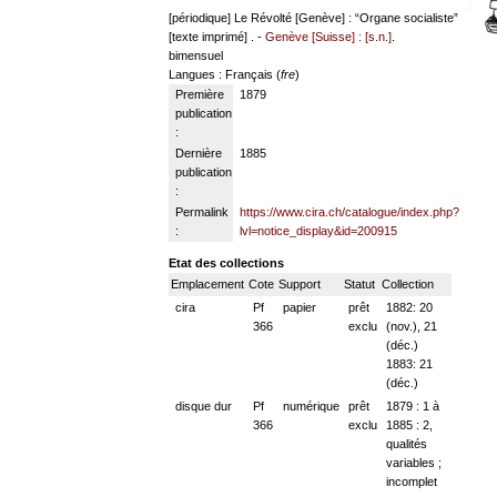
[périodique]
Le Révolté [Genève] : “Organe socialiste”
[texte imprimé] . -
Genève [Suisse] : [s.n.]
.
bimensuel
Langues
: Français (
fre
)
Première
1879
publication
:
Dernière
1885
publication
:
Permalink
https://www.cira.ch/catalogue/index.php?
:
lvl=notice_display&id=200915
Etat des collections
Emplacement
Cote
Support
Statut
Collection
cira
Pf
papier
prêt
1882: 20
366
exclu
(nov.), 21
(déc.)
1883: 21
(déc.)
disque dur
Pf
numérique
prêt
1879 : 1 à
366
exclu
1885 : 2,
qualités
variables ;
incomplet