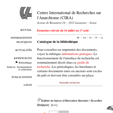
Centre International de Recherches sur
l'Anarchisme (CIRA)
Avenue de Beaumont 24 – 1012 Lausanne – Suisse
accueil
Fermeture estivale du 18 juillet au 17 août
informations
de
–
en
–
es
–
fr
–
it
pratiques
Catalogue de la bibliothèque
Pour consulter ou emprunter des documents,
actualités
voyez la rubrique
informations pratiques
. Le
ressources
fonctionnement de l'interface de recherche est
sommairement décrit dans ce
guide de
Bibliothèque
recherche
. Les périodiques, les brochures et
Archives, documentation
et collections
certains documents rares ou anciens sont exclus
du prêt et doivent être consultés sur place.
publications
Nouvelle recherche
liens
Bulletin de liaison d’Alternative libertaire
/ Bruxelles
[Belgique] : [s.n.]