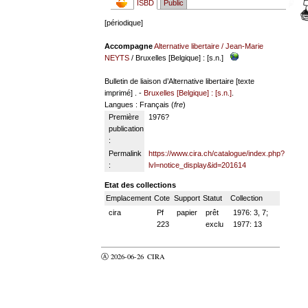
ISBD
Public
[périodique]
Accompagne
Alternative libertaire
/
Jean-Marie
NEYTS
/ Bruxelles [Belgique] : [s.n.]
Bulletin de liaison d’Alternative libertaire [texte
imprimé] . -
Bruxelles [Belgique] : [s.n.]
.
Langues
: Français (
fre
)
Première
1976?
publication
:
Permalink
https://www.cira.ch/catalogue/index.php?
:
lvl=notice_display&id=201614
Etat des collections
Emplacement
Cote
Support
Statut
Collection
cira
Pf
papier
prêt
1976: 3, 7;
223
exclu
1977: 13
Ⓐ 2026-06-26
CIRA
valider