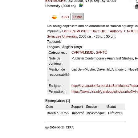
BEN-MOSHE
/ Syracuse, NY [USA] : Syracuse
University (2008 ca)
ISBD
Public
Dis-abling capitalism and an anarchism of "radical equality" in
imprimé] /
Liat BEN-MOSHE
;
Dave HILL
;
Anthony J. NOCE
Syracuse University
, 2008 ca . - 23 p. ; 30 cm.
Tapuscrit.
Langues
: Anglais (
eng
)
Catégories :
CAPITALISME
;
SANTÉ
Note de
Publié in Contemporary Anarchist Studies, R
contenu :
Mention de
Liat Ben-Moshe, Dave Hill, Anthony J. Nocella
responsabilité
:
En ligne :
http://syr.academia.edu/LiatBenMoshe/Pape
Permalink :
https://www.cira.ch/catalogue/index.php?lvl
Exemplaires (1)
Cote
Support
Section
Statut
Broch a 23755
Imprimé
Bibliothèque
Prêt exclu
Ⓐ 2026-06-26
CIRA
valider