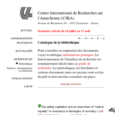
Centre International de Recherches sur
l'Anarchisme (CIRA)
Avenue de Beaumont 24 – 1012 Lausanne – Suisse
accueil
Fermeture estivale du 18 juillet au 17 août
informations
de
–
en
–
es
–
fr
–
it
pratiques
Catalogue de la bibliothèque
Pour consulter ou emprunter des documents,
actualités
voyez la rubrique
informations pratiques
. Le
ressources
fonctionnement de l'interface de recherche est
sommairement décrit dans ce
guide de
Bibliothèque
recherche
. Les périodiques, les brochures et
Archives, documentation
et collections
certains documents rares ou anciens sont exclus
du prêt et doivent être consultés sur place.
publications
Nouvelle recherche
liens
Dis-abling capitalism and an anarchism of "radical
equality" in resistance to ideologies of normalcy
/
Liat