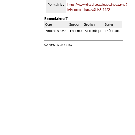
Permalink :
https://www.cira.ch/catalogue/index.php?
lvl=notice_display&id=311422
Exemplaires (1)
Cote
Support
Section
Statut
Broch f 07052
Imprimé
Bibliothèque
Prêt exclu
Ⓐ 2026-06-26
CIRA
valider