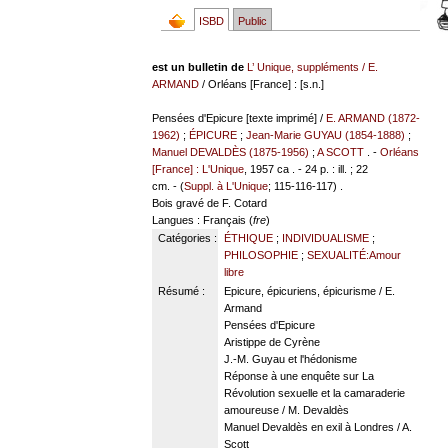
ISBD
Public
est un bulletin de
L’ Unique, suppléments
/
E.
ARMAND
/ Orléans [France] : [s.n.]
Pensées d'Epicure [texte imprimé] /
E. ARMAND (1872-
1962)
;
ÉPICURE
;
Jean-Marie GUYAU (1854-1888)
;
Manuel DEVALDÈS (1875-1956)
;
A SCOTT
. -
Orléans
[France] : L'Unique
, 1957 ca . - 24 p. : ill. ; 22
cm. - (
Suppl. à L'Unique
; 115-116-117) .
Bois gravé de F. Cotard
Langues
: Français (
fre
)
Catégories :
ÉTHIQUE
;
INDIVIDUALISME
;
PHILOSOPHIE
;
SEXUALITÉ:Amour
libre
Résumé :
Epicure, épicuriens, épicurisme / E.
Armand
Pensées d'Epicure
Aristippe de Cyrène
J.-M. Guyau et l'hédonisme
Réponse à une enquête sur La
Révolution sexuelle et la camaraderie
amoureuse / M. Devaldès
Manuel Devaldès en exil à Londres / A.
Scott