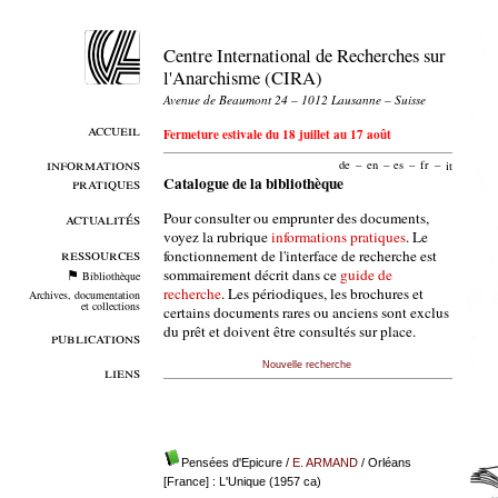
Centre International de Recherches sur
l'Anarchisme (CIRA)
Avenue de Beaumont 24 – 1012 Lausanne – Suisse
accueil
Fermeture estivale du 18 juillet au 17 août
informations
de
–
en
–
es
–
fr
–
it
pratiques
Catalogue de la bibliothèque
Pour consulter ou emprunter des documents,
actualités
voyez la rubrique
informations pratiques
. Le
ressources
fonctionnement de l'interface de recherche est
sommairement décrit dans ce
guide de
Bibliothèque
recherche
. Les périodiques, les brochures et
Archives, documentation
et collections
certains documents rares ou anciens sont exclus
du prêt et doivent être consultés sur place.
publications
Nouvelle recherche
liens
Pensées d'Epicure
/
E. ARMAND
/ Orléans
[France] : L'Unique (1957 ca)