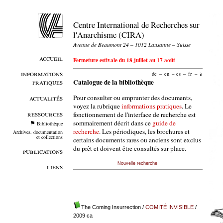
Centre International de Recherches sur
l'Anarchisme (CIRA)
Avenue de Beaumont 24 – 1012 Lausanne – Suisse
accueil
Fermeture estivale du 18 juillet au 17 août
informations
de
–
en
–
es
–
fr
–
it
pratiques
Catalogue de la bibliothèque
Pour consulter ou emprunter des documents,
actualités
voyez la rubrique
informations pratiques
. Le
ressources
fonctionnement de l'interface de recherche est
sommairement décrit dans ce
guide de
Bibliothèque
recherche
. Les périodiques, les brochures et
Archives, documentation
et collections
certains documents rares ou anciens sont exclus
du prêt et doivent être consultés sur place.
publications
Nouvelle recherche
liens
The Coming Insurrection
/
COMITÉ INVISIBLE
/
2009 ca