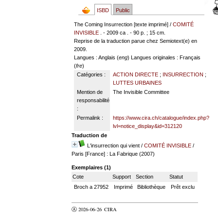
ISBD
Public
The Coming Insurrection [texte imprimé] /
COMITÉ
INVISIBLE
. - 2009 ca . - 90 p. ; 15 cm.
Reprise de la traduction parue chez Semiotext(e) en
2009.
Langues
: Anglais (
eng
)
Langues originales
: Français
(
fre
)
Catégories :
ACTION DIRECTE
;
INSURRECTION
;
LUTTES URBAINES
Mention de
The Invisible Committee
responsabilité
:
Permalink :
https://www.cira.ch/catalogue/index.php?
lvl=notice_display&id=312120
Traduction de
L'insurrection qui vient
/
COMITÉ INVISIBLE
/
Paris [France] : La Fabrique (2007)
Exemplaires (1)
Cote
Support
Section
Statut
Broch a 27952
Imprimé
Bibliothèque
Prêt exclu
Ⓐ 2026-06-26
CIRA
valider