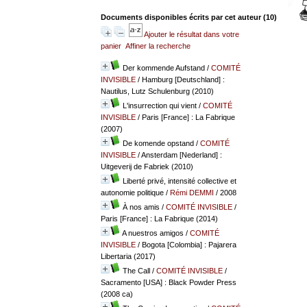
Documents disponibles écrits par cet auteur (
10
)
Ajouter le résultat dans votre
panier
Affiner la recherche
Der kommende Aufstand
/
COMITÉ
INVISIBLE
/ Hamburg [Deutschland] :
Nautilus, Lutz Schulenburg (2010)
L'insurrection qui vient
/
COMITÉ
INVISIBLE
/ Paris [France] : La Fabrique
(2007)
De komende opstand
/
COMITÉ
INVISIBLE
/ Ansterdam [Nederland] :
Uitgeverij de Fabriek (2010)
Liberté privé, intensité collective et
autonomie politique
/
Rémi DEMMI
/ 2008
À nos amis
/
COMITÉ INVISIBLE
/
Paris [France] : La Fabrique (2014)
A nuestros amigos
/
COMITÉ
INVISIBLE
/ Bogota [Colombia] : Pajarera
Libertaria (2017)
The Call
/
COMITÉ INVISIBLE
/
Sacramento [USA] : Black Powder Press
(2008 ca)