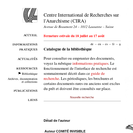
Centre International de Recherches sur
l'Anarchisme (CIRA)
Avenue de Beaumont 24 – 1012 Lausanne – Suisse
accueil
Fermeture estivale du 18 juillet au 17 août
informations
de
–
en
–
es
–
fr
–
it
pratiques
Catalogue de la bibliothèque
Pour consulter ou emprunter des documents,
actualités
voyez la rubrique
informations pratiques
. Le
ressources
fonctionnement de l'interface de recherche est
sommairement décrit dans ce
guide de
Bibliothèque
recherche
. Les périodiques, les brochures et
Archives, documentation
et collections
certains documents rares ou anciens sont exclus
du prêt et doivent être consultés sur place.
publications
Nouvelle recherche
liens
Détail de l'auteur
Auteur COMITÉ INVISIBLE