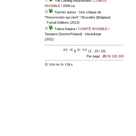
The Coming Insurrection
/
COMITÉ
INVISIBLE
/ 2009 ca
Tourner autour : Une critique de
"l'Insurrection qui vient"
/ Bruxelles [Belgique]
: Tumult Editions (2013)
Tuleva Kapina
/
COMITÉ INVISIBLE
/
Tampere [Suomi=Finland] : Väsärikirjat
(2011)
1
(1 - 10 / 10)
Par page :
25
50
100
200
Ⓐ 2026-06-26
CIRA
valider