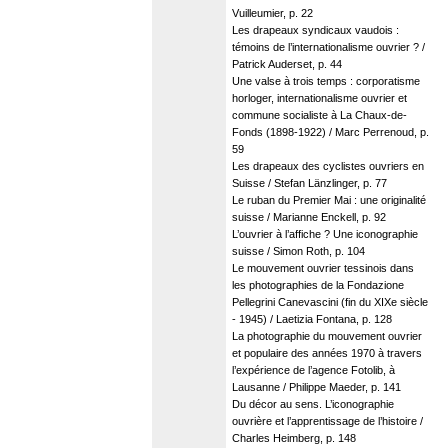
Vuilleumier, p. 22
Les drapeaux syndicaux vaudois :
témoins de l’internationalisme ouvrier ? /
Patrick Auderset, p. 44
Une valse à trois temps : corporatisme
horloger, internationalisme ouvrier et
commune socialiste à La Chaux-de-
Fonds (1898-1922) / Marc Perrenoud, p.
59
Les drapeaux des cyclistes ouvriers en
Suisse / Stefan Länzlinger, p. 77
Le ruban du Premier Mai : une originalité
suisse / Marianne Enckell, p. 92
L’ouvrier à l’affiche ? Une iconographie
suisse / Simon Roth, p. 104
Le mouvement ouvrier tessinois dans
les photographies de la Fondazione
Pellegrini Canevascini (fin du XIXe siècle
- 1945) / Laetizia Fontana, p. 128
La photographie du mouvement ouvrier
et populaire des années 1970 à travers
l’expérience de l’agence Fotolib, à
Lausanne / Philippe Maeder, p. 141
Du décor au sens. L’iconographie
ouvrière et l’apprentissage de l’histoire /
Charles Heimberg, p. 148