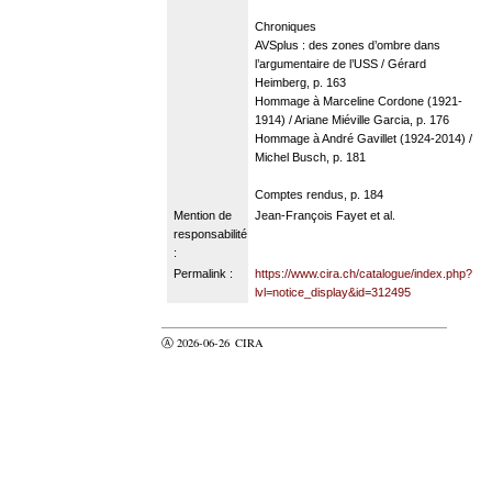
Chroniques
AVSplus : des zones d’ombre dans
l’argumentaire de l’USS / Gérard
Heimberg, p. 163
Hommage à Marceline Cordone (1921-
1914) / Ariane Miéville Garcia, p. 176
Hommage à André Gavillet (1924-2014) /
Michel Busch, p. 181
Comptes rendus, p. 184
Mention de
Jean-François Fayet et al.
responsabilité
:
Permalink :
https://www.cira.ch/catalogue/index.php?
lvl=notice_display&id=312495
Ⓐ 2026-06-26
CIRA
valider