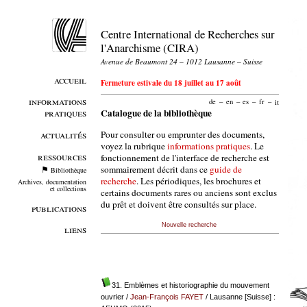
Centre International de Recherches sur
l'Anarchisme (CIRA)
Avenue de Beaumont 24 – 1012 Lausanne – Suisse
accueil
Fermeture estivale du 18 juillet au 17 août
informations
de
–
en
–
es
–
fr
–
it
pratiques
Catalogue de la bibliothèque
Pour consulter ou emprunter des documents,
actualités
voyez la rubrique
informations pratiques
. Le
ressources
fonctionnement de l'interface de recherche est
sommairement décrit dans ce
guide de
Bibliothèque
recherche
. Les périodiques, les brochures et
Archives, documentation
et collections
certains documents rares ou anciens sont exclus
du prêt et doivent être consultés sur place.
publications
Nouvelle recherche
liens
31. Emblèmes et historiographie du mouvement
ouvrier
/
Jean-François FAYET
/ Lausanne [Suisse] :