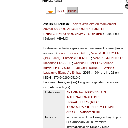
AEHMO (2015)
ISBD
Public
est un bulletin de
Cahiers d'histoire du mouvement
ouvrier
/
ASSOCIATION POUR L'ETUDE DE
L'HISTOIRE DU MOUVEMENT OUVRIER
/ Lausanne
[Suisse] : AEHMO
Emblèmes et historiographie du mouvement ouvrier [texte
imprimé] /
Jean-François FAYET
;
Marc VUILLEUMIER
(1930-2021)
;
Patrick AUDERSET
;
Marc PERRENOUD
;
Marianne ENCKELL
;
Charles HEIMBERG
;
Ariane
MIÉVILLE GARCIA
. -
Lausanne [Suisse] : AEHMO
:
Lausanne [Suisse] : En bas
, 2015 . - 204 p. : ill. ; 21 cm.
ISBN
: 978-2-8290-0518-3
Langues
: Français (
fre
)
Langues originales
: Français
(
fre
) Allemand (
ger
)
Catégories :
ART:Affiche
;
ASSOCIATION
INTERNATIONALE DES
TRAVAILLEURS (AIT)
;
ICONOGRAPHIE
;
PREMIER MAI
;
SPORT
;
SUISSE:Histoire
Résumé :
Introduction / Jean-François Fayet, p. 7
Les drapeaux de la Première
Internationale en Suisse / Marc