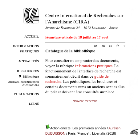
Centre International de Recherches sur
l'Anarchisme (CIRA)
Avenue de Beaumont 24 – 1012 Lausanne – Suisse
accueil
Fermeture estivale du 18 juillet au 17 août
informations
de
–
en
–
es
–
fr
–
it
pratiques
Catalogue de la bibliothèque
Pour consulter ou emprunter des documents,
actualités
voyez la rubrique
informations pratiques
. Le
ressources
fonctionnement de l'interface de recherche est
sommairement décrit dans ce
guide de
Bibliothèque
recherche
. Les périodiques, les brochures et
Archives, documentation
et collections
certains documents rares ou anciens sont exclus
du prêt et doivent être consultés sur place.
publications
Nouvelle recherche
liens
Action directe: Les premières années
/
Aurélien
DUBUISSON
/ Paris [France] : Libertalia (2018)