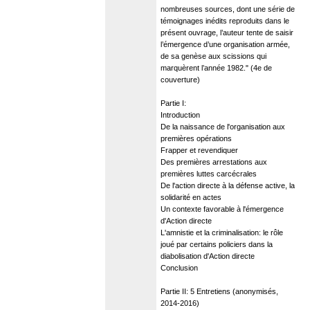
nombreuses sources, dont une série de
témoignages inédits reproduits dans le
présent ouvrage, l’auteur tente de saisir
l’émergence d’une organisation armée,
de sa genèse aux scissions qui
marquèrent l’année 1982." (4e de
couverture)
Partie I:
Introduction
De la naissance de l'organisation aux
premières opérations
Frapper et revendiquer
Des premières arrestations aux
premières luttes carcécrales
De l'action directe à la défense active, la
solidarité en actes
Un contexte favorable à l'émergence
d'Action directe
L'amnistie et la criminalisation: le rôle
joué par certains policiers dans la
diabolisation d'Action directe
Conclusion
Partie II: 5 Entretiens (anonymisés,
2014-2016)