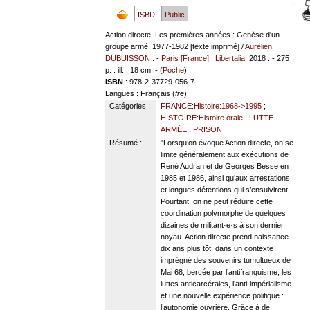
ISBD
Public
Action directe: Les premières années : Genèse d'un
groupe armé, 1977-1982 [texte imprimé] /
Aurélien
DUBUISSON
. -
Paris [France] : Libertalia
, 2018 . - 275
p. : ill. ; 18 cm. - (
Poche
) .
ISBN
: 978-2-37729-056-7
Langues
: Français (
fre
)
Catégories :
FRANCE:Histoire:1968->1995
;
HISTOIRE:Histoire orale
;
LUTTE
ARMÉE
;
PRISON
Résumé :
"Lorsqu’on évoque Action directe, on se
limite généralement aux exécutions de
René Audran et de Georges Besse en
1985 et 1986, ainsi qu’aux arrestations
et longues détentions qui s’ensuivirent.
Pourtant, on ne peut réduire cette
coordination polymorphe de quelques
dizaines de militant·e·s à son dernier
noyau. Action directe prend naissance
dix ans plus tôt, dans un contexte
imprégné des souvenirs tumultueux de
Mai 68, bercée par l’antifranquisme, les
luttes anticarcérales, l’anti-impérialisme
et une nouvelle expérience politique :
l’autonomie ouvrière. Grâce à de