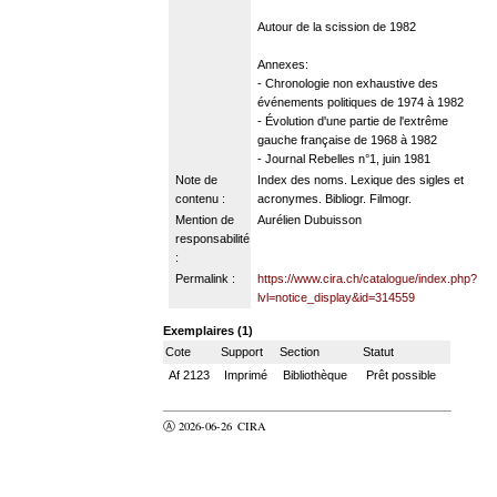
Autour de la scission de 1982
Annexes:
- Chronologie non exhaustive des
événements politiques de 1974 à 1982
- Évolution d'une partie de l'extrême
gauche française de 1968 à 1982
- Journal Rebelles n°1, juin 1981
Note de
Index des noms. Lexique des sigles et
contenu :
acronymes. Bibliogr. Filmogr.
Mention de
Aurélien Dubuisson
responsabilité
:
Permalink :
https://www.cira.ch/catalogue/index.php?
lvl=notice_display&id=314559
Exemplaires (1)
Cote
Support
Section
Statut
Af 2123
Imprimé
Bibliothèque
Prêt possible
Ⓐ 2026-06-26
CIRA
valider