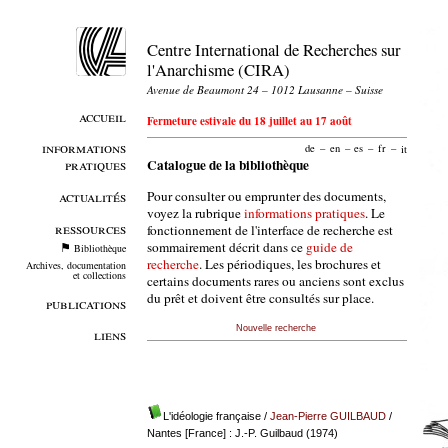
Centre International de Recherches sur
l'Anarchisme (CIRA)
Avenue de Beaumont 24 – 1012 Lausanne – Suisse
accueil
Fermeture estivale du 18 juillet au 17 août
informations
de
–
en
–
es
–
fr
–
it
pratiques
Catalogue de la bibliothèque
Pour consulter ou emprunter des documents,
actualités
voyez la rubrique
informations pratiques
. Le
ressources
fonctionnement de l'interface de recherche est
sommairement décrit dans ce
guide de
Bibliothèque
recherche
. Les périodiques, les brochures et
Archives, documentation
et collections
certains documents rares ou anciens sont exclus
du prêt et doivent être consultés sur place.
publications
Nouvelle recherche
liens
L'idéologie française
/
Jean-Pierre GUILBAUD
/
Nantes [France] : J.-P. Guilbaud (1974)