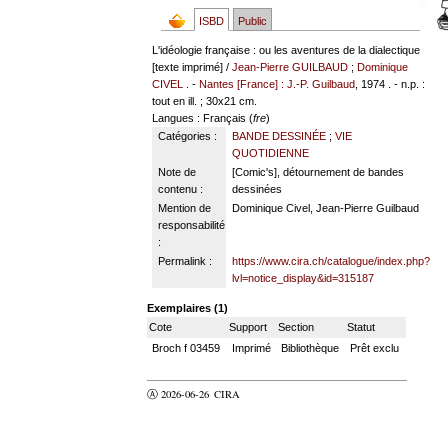
ISBD
Public
L'idéologie française : ou les aventures de la dialectique
[texte imprimé] /
Jean-Pierre GUILBAUD
;
Dominique
CIVEL
. -
Nantes [France] : J.-P. Guilbaud
, 1974 . - n.p. :
tout en ill. ; 30x21 cm.
Langues
: Français (
fre
)
Catégories :
BANDE DESSINÉE
;
VIE
QUOTIDIENNE
Note de
[Comic's], détournement de bandes
contenu :
dessinées
Mention de
Dominique Civel, Jean-Pierre Guilbaud
responsabilité
:
Permalink :
https://www.cira.ch/catalogue/index.php?
lvl=notice_display&id=315187
Exemplaires (1)
Cote
Support
Section
Statut
Broch f 03459
Imprimé
Bibliothèque
Prêt exclu
Ⓐ 2026-06-26
CIRA
valider