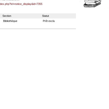
ndex.php?lvl=notice_display&id=7355
Section
Statut
Bibliothèque
Prêt exclu