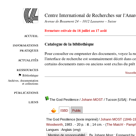
Centre International de Recherches sur l'An
Avenue de Beaumont 24 – 1012 Lausanne – Suisse
Fermeture estivale du 18 juillet au 17 août
accueil
Catalogue de la bibliothèque
informations
pratiques
Pour consulter ou emprunter des documents, voyez la r
l'interface de recherche est sommairement décrit dans c
actualités
certains documents rares ou anciens sont exclus du prêt 
ressources
Nouvell
Bibliothèque
Archives, documentation
et collections
publications
The God Pestilence
/
Johann MOST
/ Tucson [USA] : Fre
liens
ISBD
Public
The God Pestilence [texte imprimé] /
Johann MOST (1846-19
Woodworth
, 1983 . - 20 p. : ill. ; 14 cm. - (
The Match! - Pamph
Langues
: Anglais (
eng
)
Mention de responsabilité :
By Johann Most ; Foreword by