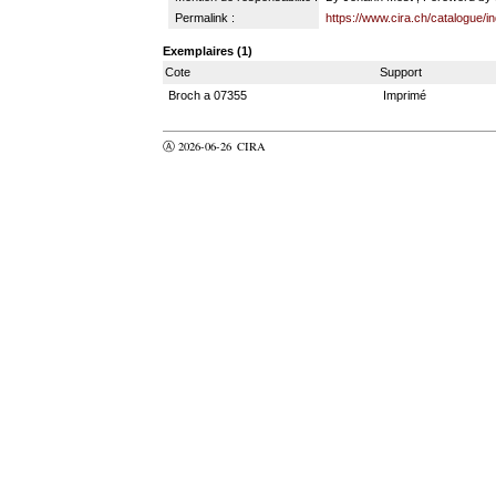
Permalink :
https://www.cira.ch/catalogue/i
Exemplaires (1)
Cote
Support
Broch a 07355
Imprimé
Ⓐ 2026-06-26
CIRA
valider