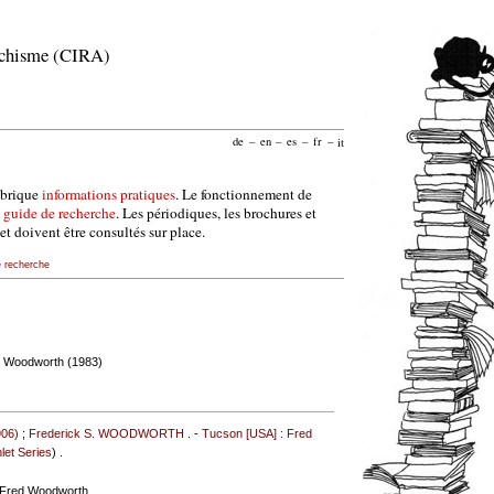
archisme (CIRA)
de
–
en
–
es
–
fr
–
it
ubrique
informations pratiques
. Le fonctionnement de
e
guide de recherche
. Les périodiques, les brochures et
et doivent être consultés sur place.
e recherche
d Woodworth (1983)
06)
;
Frederick S. WOODWORTH
. -
Tucson [USA] : Fred
let Series
) .
 Fred Woodworth