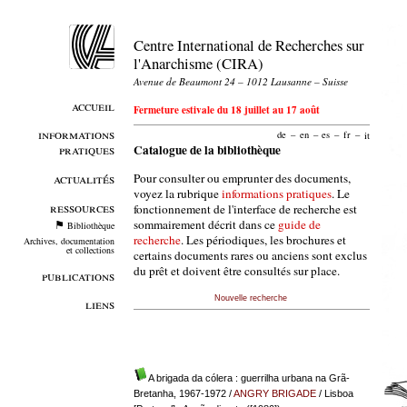
Centre International de Recherches sur
l'Anarchisme (CIRA)
Avenue de Beaumont 24 – 1012 Lausanne – Suisse
accueil
Fermeture estivale du 18 juillet au 17 août
informations
de
–
en
–
es
–
fr
–
it
pratiques
Catalogue de la bibliothèque
Pour consulter ou emprunter des documents,
actualités
voyez la rubrique
informations pratiques
. Le
ressources
fonctionnement de l'interface de recherche est
sommairement décrit dans ce
guide de
Bibliothèque
recherche
. Les périodiques, les brochures et
Archives, documentation
et collections
certains documents rares ou anciens sont exclus
du prêt et doivent être consultés sur place.
publications
Nouvelle recherche
liens
A brigada da cólera : guerrilha urbana na Grã-
Bretanha, 1967-1972
/
ANGRY BRIGADE
/ Lisboa