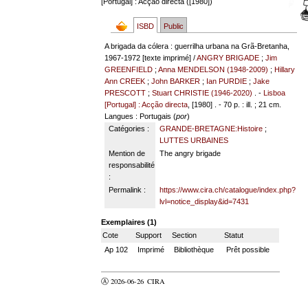
[Portugal] : Acção directa ([1980])
ISBD
Public
A brigada da cólera : guerrilha urbana na Grã-Bretanha,
1967-1972 [texte imprimé] /
ANGRY BRIGADE
;
Jim
GREENFIELD
;
Anna MENDELSON (1948-2009)
;
Hillary
Ann CREEK
;
John BARKER
;
Ian PURDIE
;
Jake
PRESCOTT
;
Stuart CHRISTIE (1946-2020)
. -
Lisboa
[Portugal] : Acção directa
, [1980] . - 70 p. : ill. ; 21 cm.
Langues
: Portugais (
por
)
Catégories :
GRANDE-BRETAGNE:Histoire
;
LUTTES URBAINES
Mention de
The angry brigade
responsabilité
:
Permalink :
https://www.cira.ch/catalogue/index.php?
lvl=notice_display&id=7431
Exemplaires (1)
Cote
Support
Section
Statut
Ap 102
Imprimé
Bibliothèque
Prêt possible
Ⓐ 2026-06-26
CIRA
valider