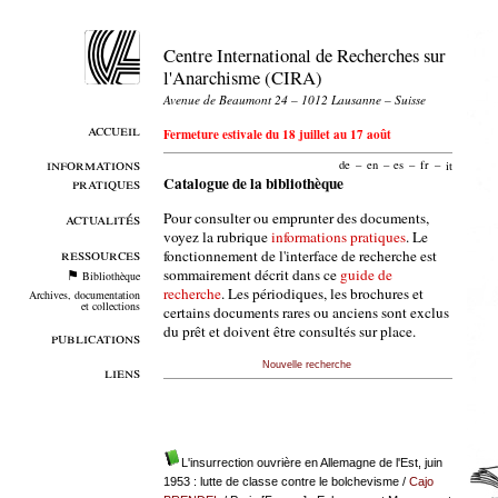
Centre International de Recherches sur
l'Anarchisme (CIRA)
Avenue de Beaumont 24 – 1012 Lausanne – Suisse
accueil
Fermeture estivale du 18 juillet au 17 août
informations
de
–
en
–
es
–
fr
–
it
pratiques
Catalogue de la bibliothèque
Pour consulter ou emprunter des documents,
actualités
voyez la rubrique
informations pratiques
. Le
ressources
fonctionnement de l'interface de recherche est
sommairement décrit dans ce
guide de
Bibliothèque
recherche
. Les périodiques, les brochures et
Archives, documentation
et collections
certains documents rares ou anciens sont exclus
du prêt et doivent être consultés sur place.
publications
Nouvelle recherche
liens
L'insurrection ouvrière en Allemagne de l'Est, juin
1953 : lutte de classe contre le bolchevisme
/
Cajo