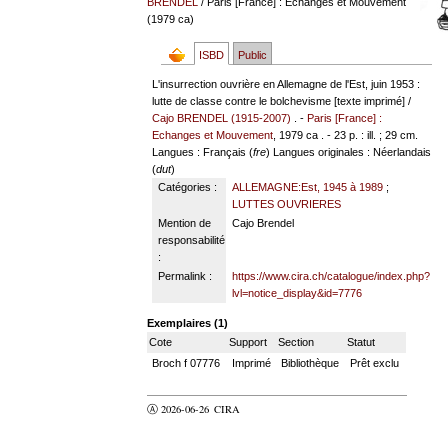
BRENDEL
/ Paris [France] : Echanges et Mouvement
(1979 ca)
ISBD
Public
L'insurrection ouvrière en Allemagne de l'Est, juin 1953 :
lutte de classe contre le bolchevisme [texte imprimé] /
Cajo BRENDEL (1915-2007)
. -
Paris [France] :
Echanges et Mouvement
, 1979 ca . - 23 p. : ill. ; 29 cm.
Langues
: Français (
fre
)
Langues originales
: Néerlandais
(
dut
)
Catégories :
ALLEMAGNE:Est, 1945 à 1989
;
LUTTES OUVRIERES
Mention de
Cajo Brendel
responsabilité
:
Permalink :
https://www.cira.ch/catalogue/index.php?
lvl=notice_display&id=7776
Exemplaires (1)
Cote
Support
Section
Statut
Broch f 07776
Imprimé
Bibliothèque
Prêt exclu
Ⓐ 2026-06-26
CIRA
valider