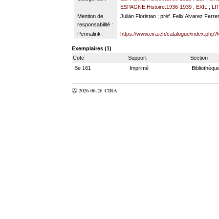
ESPAGNE:Histoire:1936-1939
;
EXIL
;
LI
Mention de
Julián Floristan ; préf. Felix Alvarez Ferre
responsabilité :
Permalink :
https://www.cira.ch/catalogue/index.php?
Exemplaires (1)
Cote
Support
Section
Be 161
Imprimé
Bibliothèqu
Ⓐ 2026-06-26
CIRA
valider