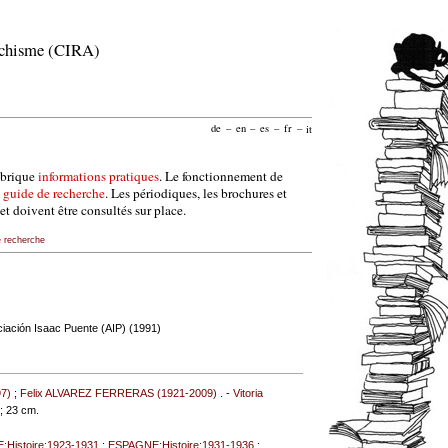
archisme (CIRA)
de
–
en
–
es
–
fr
–
it
ubrique
informations pratiques
. Le fonctionnement de
e
guide de recherche
. Les périodiques, les brochures et
et doivent être consultés sur place.
e recherche
ociación Isaac Puente (AIP) (1991)
97)
;
Felix ALVAREZ FERRERAS (1921-2009)
. -
Vitoria
. ; 23 cm.
Histoire:1923-1931
;
ESPAGNE:Histoire:1931-1936
;