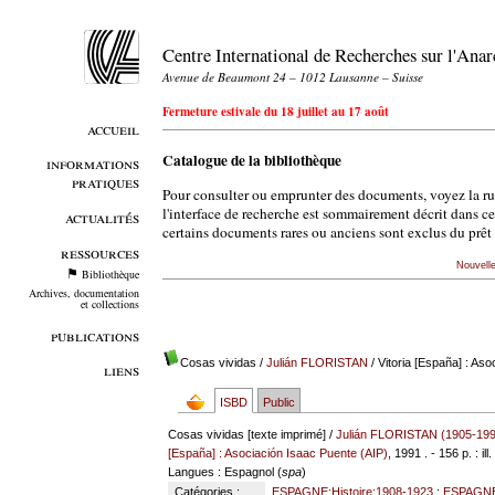
Centre International de Recherches sur l'An
Avenue de Beaumont 24 – 1012 Lausanne – Suisse
Fermeture estivale du 18 juillet au 17 août
accueil
Catalogue de la bibliothèque
informations
pratiques
Pour consulter ou emprunter des documents, voyez la r
l'interface de recherche est sommairement décrit dans c
actualités
certains documents rares ou anciens sont exclus du prêt 
ressources
Nouvell
Bibliothèque
Archives, documentation
et collections
publications
Cosas vividas
/
Julián FLORISTAN
/ Vitoria [España] : As
liens
ISBD
Public
Cosas vividas [texte imprimé] /
Julián FLORISTAN (1905-19
[España] : Asociación Isaac Puente (AIP)
, 1991 . - 156 p. : ill
Langues
: Espagnol (
spa
)
Catégories :
ESPAGNE:Histoire:1908-1923
;
ESPAGNE: