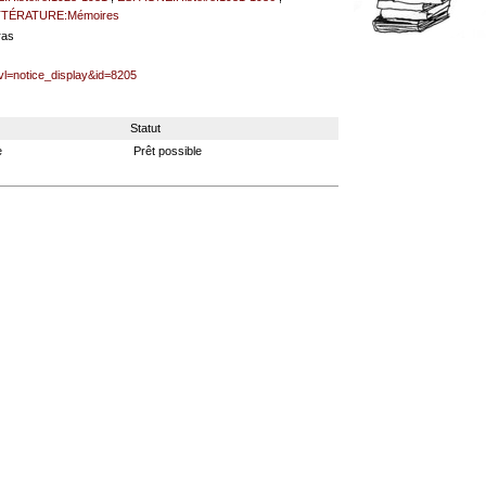
TTÉRATURE:Mémoires
ras
lvl=notice_display&id=8205
Statut
e
Prêt possible