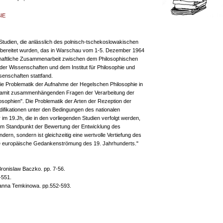
IE
Studien, die anlässlich des polnisch-tschekoslowakischen
bereitet wurden, das in Warschau vom 1-5. Dezember 1964
ftliche Zusammenarbeit zwischen dem Philosophischen
er Wissenschaften und dem Institut für Philosophie und
senschaften stattfand.
 Problematik der Aufnahme der Hegelschen Philosophie in
 damit zusammenhängenden Fragen der Verarbeitung der
osophien". Die Problematik der Arten der Rezeption der
difikationen unter den Bedingungen des nationalen
m 19.Jh, die in den vorliegenden Studien verfolgt werden,
 vom Standpunkt der Bewertung der Entwicklung des
ern, sondern ist gleichzeitig eine wertvolle Vertiefung des
e europäische Gedankenströmung des 19. Jahrhunderts."
Bronislaw Baczko. pp. 7-56.
-551.
anna Temkinowa. pp.552-593.