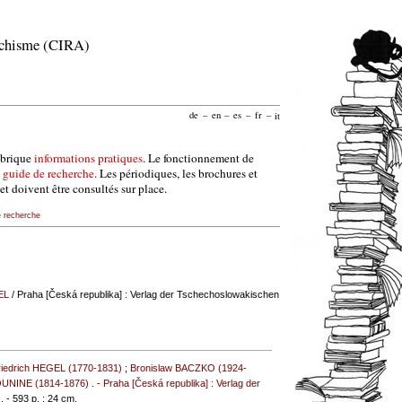
archisme (CIRA)
de
–
en
–
es
–
fr
–
it
ubrique
informations pratiques
. Le fonctionnement de
e
guide de recherche
. Les périodiques, les brochures et
et doivent être consultés sur place.
e recherche
EL
/ Praha [Česká republika] : Verlag der Tschechoslowakischen
iedrich HEGEL (1770-1831)
;
Bronislaw BACZKO (1924-
OUNINE (1814-1876)
. -
Praha [Česká republika] : Verlag der
 . - 593 p. ; 24 cm.