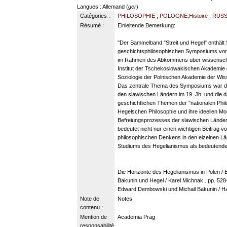
Langues
: Allemand (
ger
)
Catégories :
PHILOSOPHIE
;
POLOGNE:Histoire
;
RUSS
Résumé :
Einleitende Bemerkung:
"Der Sammelband "Streit und Hegel" enthält 
geschichtsphilosophischen Symposiums vor
im Rahmen des Abkommens über wissenscha
Institut der Tschekoslowakischen Akademie d
Soziologie der Polnischen Akademie der Wis
Das zentrale Thema des Symposiums war die
den slawischen Ländern im 19. Jh. und die
geschichtlichen Themen der "nationalen Phil
Hegelschen Philosophie und ihre ideellen Mo
Befreiungsprozesses der slawischen Länder i
bedeutet nicht nur einen wichtigen Beitrag
philosophischen Denkens in den eizelnen Länd
Studiums des Hegelianismus als bedeutend
Die Horizonte des Hegelianismus in Polen / 
Bakunin und Hegel / Karel Michnak . pp. 528
Edward Dembowski und Michail Bakunin / H
Note de
Notes
contenu :
Mention de
Academia Prag
responsabilité