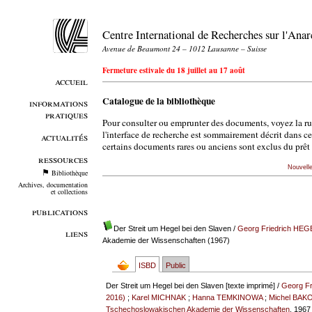
Centre International de Recherches sur l'An
Avenue de Beaumont 24 – 1012 Lausanne – Suisse
Fermeture estivale du 18 juillet au 17 août
accueil
Catalogue de la bibliothèque
informations
pratiques
Pour consulter ou emprunter des documents, voyez la r
l'interface de recherche est sommairement décrit dans c
actualités
certains documents rares ou anciens sont exclus du prêt 
ressources
Nouvell
Bibliothèque
Archives, documentation
et collections
publications
Der Streit um Hegel bei den Slaven
/
Georg Friedrich HEG
liens
Akademie der Wissenschaften (1967)
ISBD
Public
Der Streit um Hegel bei den Slaven [texte imprimé] /
Georg Fr
2016)
;
Karel MICHNAK
;
Hanna TEMKINOWA
;
Michel BAK
Tschechoslowakischen Akademie der Wissenschaften
, 1967