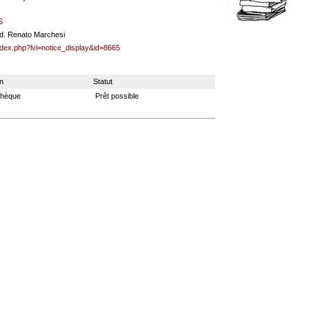
S
trad. Renato Marchesi
ndex.php?lvl=notice_display&id=8665
n
Statut
othèque
Prêt possible