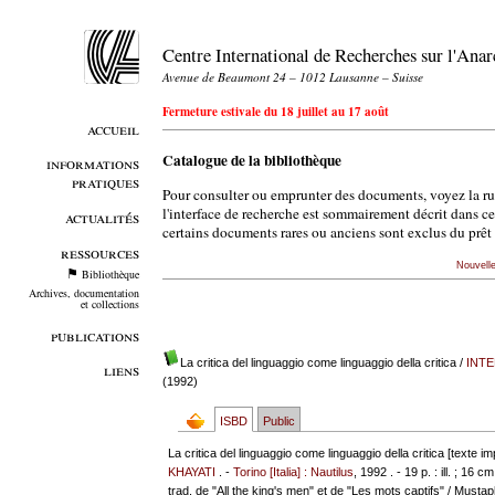
Centre International de Recherches sur l'An
Avenue de Beaumont 24 – 1012 Lausanne – Suisse
Fermeture estivale du 18 juillet au 17 août
accueil
Catalogue de la bibliothèque
informations
pratiques
Pour consulter ou emprunter des documents, voyez la r
l'interface de recherche est sommairement décrit dans c
actualités
certains documents rares ou anciens sont exclus du prêt 
ressources
Nouvell
Bibliothèque
Archives, documentation
et collections
publications
La critica del linguaggio come linguaggio della critica
/
INTE
liens
(1992)
ISBD
Public
La critica del linguaggio come linguaggio della critica [texte i
KHAYATI
. -
Torino [Italia] : Nautilus
, 1992 . - 19 p. : ill. ; 16 cm
trad. de "All the king's men" et de "Les mots captifs" / Musta