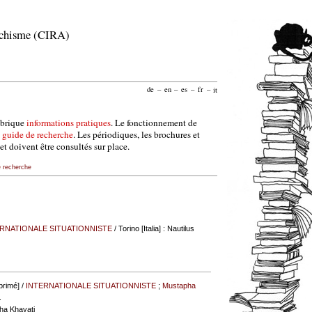
archisme (CIRA)
de
–
en
–
es
–
fr
–
it
ubrique
informations pratiques
. Le fonctionnement de
e
guide de recherche
. Les périodiques, les brochures et
et doivent être consultés sur place.
e recherche
RNATIONALE SITUATIONNISTE
/ Torino [Italia] : Nautilus
mprimé] /
INTERNATIONALE SITUATIONNISTE
;
Mustapha
.
pha Khayati