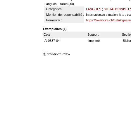
Langues
: Italien (
ita
)
Catégories :
LANGUES
;
SITUATIONNISTE
Mention de responsabilité :
Internationale situationniste ; 
Permalink :
https://www.cira.ch/catalogue/i
Exemplaires (1)
Cote
Support
Sectio
Ai 0537-04
Imprimé
Bibli
Ⓐ 2026-06-26
CIRA
valider