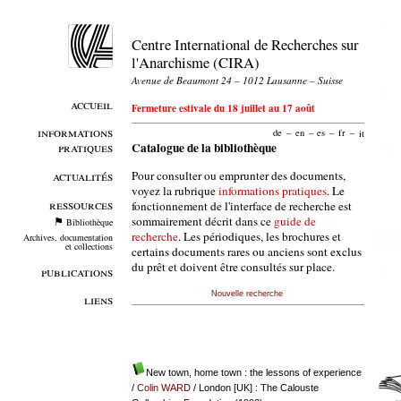
Centre International de Recherches sur
l'Anarchisme (CIRA)
Avenue de Beaumont 24 – 1012 Lausanne – Suisse
accueil
Fermeture estivale du 18 juillet au 17 août
informations
de
–
en
–
es
–
fr
–
it
pratiques
Catalogue de la bibliothèque
Pour consulter ou emprunter des documents,
actualités
voyez la rubrique
informations pratiques
. Le
ressources
fonctionnement de l'interface de recherche est
sommairement décrit dans ce
guide de
Bibliothèque
recherche
. Les périodiques, les brochures et
Archives, documentation
et collections
certains documents rares ou anciens sont exclus
du prêt et doivent être consultés sur place.
publications
Nouvelle recherche
liens
New town, home town : the lessons of experience
/
Colin WARD
/ London [UK] : The Calouste