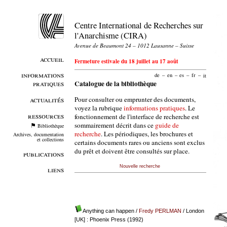
Centre International de Recherches sur
l'Anarchisme (CIRA)
Avenue de Beaumont 24 – 1012 Lausanne – Suisse
accueil
Fermeture estivale du 18 juillet au 17 août
informations
de
–
en
–
es
–
fr
–
it
pratiques
Catalogue de la bibliothèque
Pour consulter ou emprunter des documents,
actualités
voyez la rubrique
informations pratiques
. Le
ressources
fonctionnement de l'interface de recherche est
sommairement décrit dans ce
guide de
Bibliothèque
recherche
. Les périodiques, les brochures et
Archives, documentation
et collections
certains documents rares ou anciens sont exclus
du prêt et doivent être consultés sur place.
publications
Nouvelle recherche
liens
Anything can happen
/
Fredy PERLMAN
/ London
[UK] : Phoenix Press (1992)