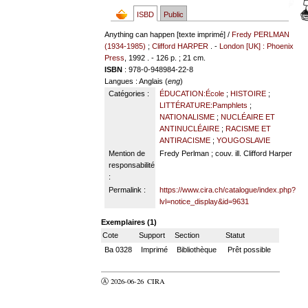
ISBD
Public
Anything can happen [texte imprimé] /
Fredy PERLMAN
(1934-1985)
;
Clifford HARPER
. -
London [UK] : Phoenix
Press
, 1992 . - 126 p. ; 21 cm.
ISBN
: 978-0-948984-22-8
Langues
: Anglais (
eng
)
Catégories :
ÉDUCATION:École
;
HISTOIRE
;
LITTÉRATURE:Pamphlets
;
NATIONALISME
;
NUCLÉAIRE ET
ANTINUCLÉAIRE
;
RACISME ET
ANTIRACISME
;
YOUGOSLAVIE
Mention de
Fredy Perlman ; couv. ill. Clifford Harper
responsabilité
:
Permalink :
https://www.cira.ch/catalogue/index.php?
lvl=notice_display&id=9631
Exemplaires (1)
Cote
Support
Section
Statut
Ba 0328
Imprimé
Bibliothèque
Prêt possible
Ⓐ 2026-06-26
CIRA
valider