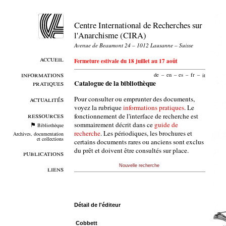
Centre International de Recherches sur
l'Anarchisme (CIRA)
Avenue de Beaumont 24 – 1012 Lausanne – Suisse
accueil
Fermeture estivale du 18 juillet au 17 août
informations
de
–
en
–
es
–
fr
–
it
pratiques
Catalogue de la bibliothèque
Pour consulter ou emprunter des documents,
actualités
voyez la rubrique
informations pratiques
. Le
ressources
fonctionnement de l'interface de recherche est
sommairement décrit dans ce
guide de
Bibliothèque
recherche
. Les périodiques, les brochures et
Archives, documentation
et collections
certains documents rares ou anciens sont exclus
du prêt et doivent être consultés sur place.
publications
Nouvelle recherche
liens
Détail de l'éditeur
Cobbett