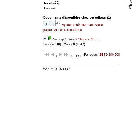
localisé à :
London
Documents disponibles chez cet éditeur (
1
)
Ajouter le résultat dans votre
panier
Affiner la recherche
No angel's wing
/
Charles DUFF
/
London [UK] : Cobbett (1947)
Par page :
25
50
100
200
1
(1 - 1 / 1)
Ⓐ 2026-06-26
CIRA
valider