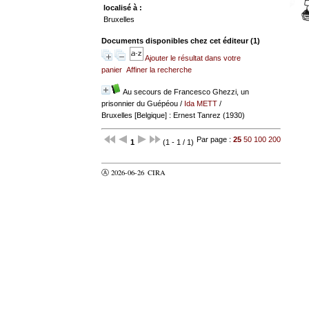
localisé à :
Bruxelles
Documents disponibles chez cet éditeur (
1
)
Ajouter le résultat dans votre
panier
Affiner la recherche
Au secours de Francesco Ghezzi, un
prisonnier du Guépéou
/
Ida METT
/
Bruxelles [Belgique] : Ernest Tanrez (1930)
Par page :
25
50
100
200
1
(1 - 1 / 1)
Ⓐ 2026-06-26
CIRA
valider