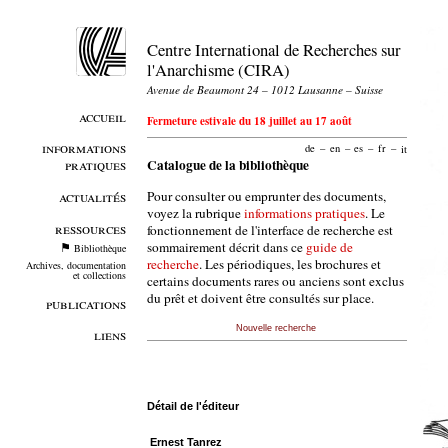
Centre International de Recherches sur
l'Anarchisme (CIRA)
Avenue de Beaumont 24 – 1012 Lausanne – Suisse
accueil
Fermeture estivale du 18 juillet au 17 août
informations
de
–
en
–
es
–
fr
–
it
pratiques
Catalogue de la bibliothèque
Pour consulter ou emprunter des documents,
actualités
voyez la rubrique
informations pratiques
. Le
ressources
fonctionnement de l'interface de recherche est
sommairement décrit dans ce
guide de
Bibliothèque
recherche
. Les périodiques, les brochures et
Archives, documentation
et collections
certains documents rares ou anciens sont exclus
du prêt et doivent être consultés sur place.
publications
Nouvelle recherche
liens
Détail de l'éditeur
Ernest Tanrez