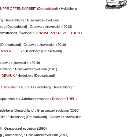
PPE OFFENE ARBEIT (Deutschland)
/ Heidelberg
rg [Deutschland] : Graswurzelrevolution
berg [Deutschland] : Graswurzelrevolution (2013)
altfreiheit, Ökologie
/
GRASWURZELREVOLUTION
/
 [Deutschland] : Graswurzelrevolution (2010)
Dieter NELLES
/ Heidelberg [Deutschland] :
Graswurzelrevolution (2019)
schland] : Graswurzelrevolution (2011)
OIDEVAUX
/ Heidelberg [Deutschland] :
/
Sebastian KALICHA
/ Heidelberg [Deutschland] :
rspektiven zur Jahrhundertwende
/
Reinhard TREU
/
eidelberg [Deutschland] : Graswurzelrevolution (2018)
TREU
/ Heidelberg [Deutschland] : Graswurzelrevolution
] : Graswurzelrevolution (1996)
g [Deutschland] : Graswurzelrevolution (2014)