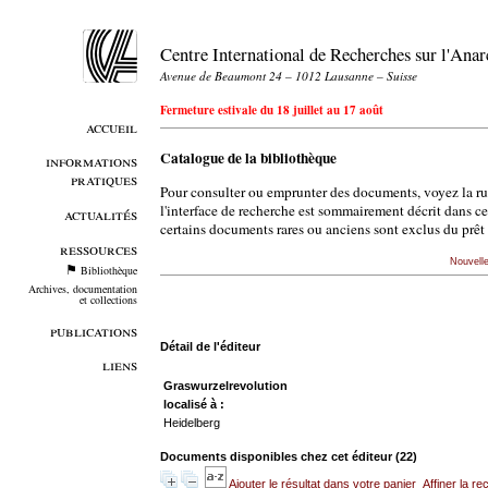
Centre International de Recherches sur l'An
Avenue de Beaumont 24 – 1012 Lausanne – Suisse
Fermeture estivale du 18 juillet au 17 août
accueil
Catalogue de la bibliothèque
informations
pratiques
Pour consulter ou emprunter des documents, voyez la r
l'interface de recherche est sommairement décrit dans c
actualités
certains documents rares ou anciens sont exclus du prêt 
ressources
Nouvell
Bibliothèque
Archives, documentation
et collections
publications
Détail de l'éditeur
liens
Graswurzelrevolution
localisé à :
Heidelberg
Documents disponibles chez cet éditeur (
22
)
Ajouter le résultat dans votre panier
Affiner la r