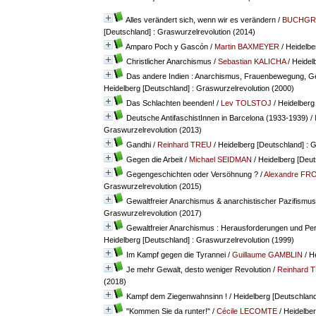
Alles verändert sich, wenn wir es verändern
/
BUCHGRU
[Deutschland] : Graswurzelrevolution (2014)
Amparo Poch y Gascón
/
Martin BAXMEYER
/ Heidelbe
Christlicher Anarchismus
/
Sebastian KALICHA
/ Heidel
Das andere Indien : Anarchismus, Frauenbewegung, Gew
Heidelberg [Deutschland] : Graswurzelrevolution (2000)
Das Schlachten beenden!
/
Lev TOLSTOJ
/ Heidelberg
Deutsche AntifaschistInnen in Barcelona (1933-1939)
/
Graswurzelrevolution (2013)
Gandhi
/
Reinhard TREU
/ Heidelberg [Deutschland] : 
Gegen die Arbeit
/
Michael SEIDMAN
/ Heidelberg [Deut
Gegengeschichten oder Versöhnung ?
/
Alexandre FR
Graswurzelrevolution (2015)
Gewaltfreier Anarchismus & anarchistischer Pazifismus
Graswurzelrevolution (2017)
Gewaltfreier Anarchismus : Herausforderungen und Pe
Heidelberg [Deutschland] : Graswurzelrevolution (1999)
Im Kampf gegen die Tyrannei
/
Guillaume GAMBLIN
/ H
Je mehr Gewalt, desto weniger Revolution
/
Reinhard 
(2018)
Kampf dem Ziegenwahnsinn !
/ Heidelberg [Deutschland
"Kommen Sie da runter!"
/
Cécile LECOMTE
/ Heidelber