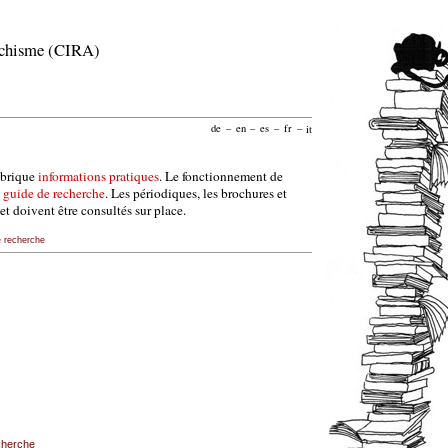
archisme (CIRA)
de
–
en
–
es
–
fr
–
it
ubrique
informations pratiques
. Le fonctionnement de
e
guide de recherche
. Les périodiques, les brochures et
et doivent être consultés sur place.
e recherche
echerche