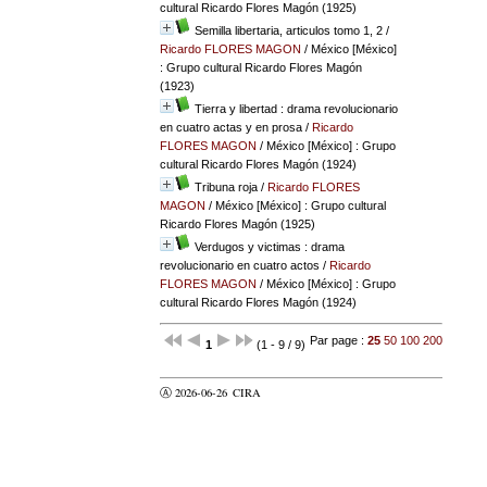
cultural Ricardo Flores Magón (1925)
Semilla libertaria, articulos tomo 1, 2
/
Ricardo FLORES MAGON
/ México [México]
: Grupo cultural Ricardo Flores Magón
(1923)
Tierra y libertad : drama revolucionario
en cuatro actas y en prosa
/
Ricardo
FLORES MAGON
/ México [México] : Grupo
cultural Ricardo Flores Magón (1924)
Tribuna roja
/
Ricardo FLORES
MAGON
/ México [México] : Grupo cultural
Ricardo Flores Magón (1925)
Verdugos y victimas : drama
revolucionario en cuatro actos
/
Ricardo
FLORES MAGON
/ México [México] : Grupo
cultural Ricardo Flores Magón (1924)
Par page :
25
50
100
200
1
(1 - 9 / 9)
Ⓐ 2026-06-26
CIRA
valider