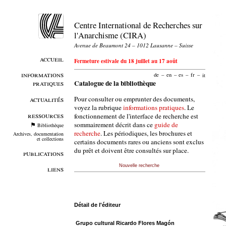
Centre International de Recherches sur
l'Anarchisme (CIRA)
Avenue de Beaumont 24 – 1012 Lausanne – Suisse
accueil
Fermeture estivale du 18 juillet au 17 août
informations
de
–
en
–
es
–
fr
–
it
pratiques
Catalogue de la bibliothèque
Pour consulter ou emprunter des documents,
actualités
voyez la rubrique
informations pratiques
. Le
ressources
fonctionnement de l'interface de recherche est
sommairement décrit dans ce
guide de
Bibliothèque
recherche
. Les périodiques, les brochures et
Archives, documentation
et collections
certains documents rares ou anciens sont exclus
du prêt et doivent être consultés sur place.
publications
Nouvelle recherche
liens
Détail de l'éditeur
Grupo cultural Ricardo Flores Magón