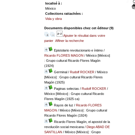
localisé à :
México
Collections rattachées :
Vida y obra
Documents disponibles chez cet éditeur (
9
)
Ajouter le résultat dans votre
panier
Affiner la recherche
Epistolario revolucionario e íntimo
/
Ricardo FLORES MAGON
/ México [México]
: Grupo cultural Ricardo Flores Magón
(1924)
Germinal
/
Rudolf ROCKER
/ México
[México] : Grupo cultural Ricardo Flores
Magón (1925)
Paginas selectas
/
Rudolf ROCKER
/
México [México] : Grupo cultural Ricardo
Flores Magón (1925 ca)
Rayos de luz
/
Ricardo FLORES
MAGON
/ México [México] : Grupo cultural
Ricardo Flores Magón (1924)
Ricardo Flores Magón, el apostol de la
revolución social mexicana
/
Diego ABAD DE
SANTILLAN
/ México [México] : Grupo