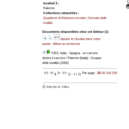
localisé à :
Palermo
Collections rattachées :
Quaderno di Relazioni circolari, Giornale delle
inutilità
Documents disponibles chez cet éditeur (
1
)
Ajouter le résultat dans votre
panier
Affiner la recherche
FIES, Italia - Spagna : un carcere
dentro il carcere
/ Palermo [Italia] : Gruppo
delle inutilità (2000)
Par page :
25
50
100
200
1
(1 - 1 / 1)
Ⓐ 2026-06-26
CIRA
valider