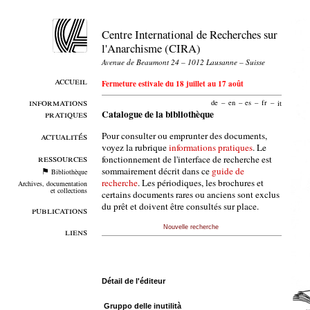
Centre International de Recherches sur
l'Anarchisme (CIRA)
Avenue de Beaumont 24 – 1012 Lausanne – Suisse
accueil
Fermeture estivale du 18 juillet au 17 août
informations
de
–
en
–
es
–
fr
–
it
pratiques
Catalogue de la bibliothèque
Pour consulter ou emprunter des documents,
actualités
voyez la rubrique
informations pratiques
. Le
ressources
fonctionnement de l'interface de recherche est
sommairement décrit dans ce
guide de
Bibliothèque
recherche
. Les périodiques, les brochures et
Archives, documentation
et collections
certains documents rares ou anciens sont exclus
du prêt et doivent être consultés sur place.
publications
Nouvelle recherche
liens
Détail de l'éditeur
Gruppo delle inutilità