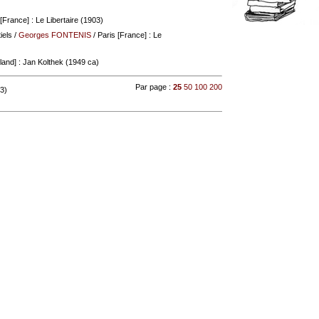
[France] : Le Libertaire (1903)
iels
/
Georges FONTENIS
/ Paris [France] : Le
and] : Jan Kolthek (1949 ca)
Par page :
25
50
100
200
 3)