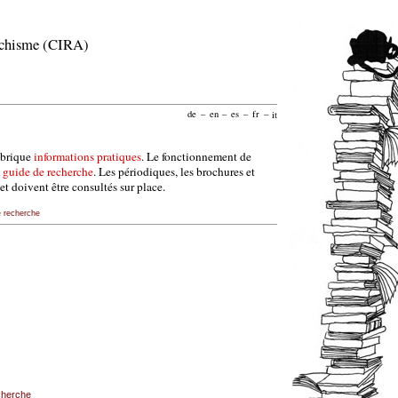
archisme (CIRA)
de
–
en
–
es
–
fr
–
it
ubrique
informations pratiques
. Le fonctionnement de
e
guide de recherche
. Les périodiques, les brochures et
et doivent être consultés sur place.
e recherche
echerche