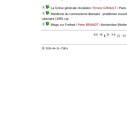
La Grève générale révolution
/
Ernest GIRAULT
/ Paris 
Manifeste du communisme libertaire : problèmes essent
Libertaire (1955 ca)
Wege zur Freiheit
/
Peter BRANDT
/ Amsterdam [Nederl
1
(1 - 3 /
Ⓐ 2026-06-26
CIRA
valider