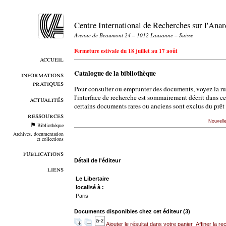
Centre International de Recherches sur l'An
Avenue de Beaumont 24 – 1012 Lausanne – Suisse
Fermeture estivale du 18 juillet au 17 août
accueil
Catalogue de la bibliothèque
informations
pratiques
Pour consulter ou emprunter des documents, voyez la r
l'interface de recherche est sommairement décrit dans c
actualités
certains documents rares ou anciens sont exclus du prêt 
ressources
Nouvell
Bibliothèque
Archives, documentation
et collections
publications
Détail de l'éditeur
liens
Le Libertaire
localisé à :
Paris
Documents disponibles chez cet éditeur (
3
)
Ajouter le résultat dans votre panier
Affiner la r