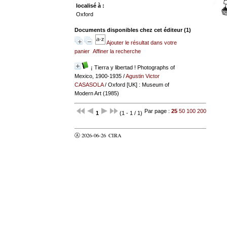
localisé à :
Oxford
Documents disponibles chez cet éditeur (
1
)
Ajouter le résultat dans votre
panier
Affiner la recherche
¡ Tierra y libertad ! Photographs of
Mexico, 1900-1935
/
Agustin Victor
CASASOLA
/ Oxford [UK] : Museum of
Modern Art (1985)
Par page :
25
50
100
200
1
(1 - 1 / 1)
Ⓐ 2026-06-26
CIRA
valider