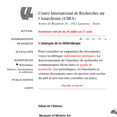
Centre International de Recherches sur
l'Anarchisme (CIRA)
Avenue de Beaumont 24 – 1012 Lausanne – Suisse
accueil
Fermeture estivale du 18 juillet au 17 août
informations
de
–
en
–
es
–
fr
–
it
pratiques
Catalogue de la bibliothèque
Pour consulter ou emprunter des documents,
actualités
voyez la rubrique
informations pratiques
. Le
ressources
fonctionnement de l'interface de recherche est
sommairement décrit dans ce
guide de
Bibliothèque
recherche
. Les périodiques, les brochures et
Archives, documentation
et collections
certains documents rares ou anciens sont exclus
du prêt et doivent être consultés sur place.
publications
Nouvelle recherche
liens
Détail de l'éditeur
Museum of Modern Art