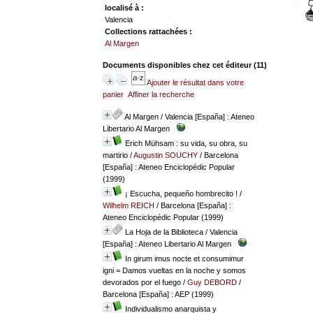
localisé à :
Valencia
Collections rattachées :
Al Margen
Documents disponibles chez cet éditeur (
11
)
Ajouter le résultat dans votre
panier
Affiner la recherche
Al Margen
/ Valencia [España] : Ateneo
Libertario Al Margen
Erich Mühsam : su vida, su obra, su
martirio
/
Augustin SOUCHY
/ Barcelona
[España] : Ateneo Enciclopédic Popular
(1999)
¡ Escucha, pequeño hombrecito !
/
Wilhelm REICH
/ Barcelona [España] :
Ateneo Enciclopédic Popular (1999)
La Hoja de la Biblioteca
/ Valencia
[España] : Ateneo Libertario Al Margen
In girum imus nocte et consumimur
igni = Damos vueltas en la noche y somos
devorados por el fuego
/
Guy DEBORD
/
Barcelona [España] : AEP (1999)
Individualismo anarquista y