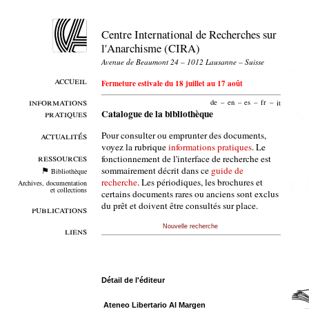
Centre International de Recherches sur
l'Anarchisme (CIRA)
Avenue de Beaumont 24 – 1012 Lausanne – Suisse
accueil
Fermeture estivale du 18 juillet au 17 août
informations
de
–
en
–
es
–
fr
–
it
pratiques
Catalogue de la bibliothèque
Pour consulter ou emprunter des documents,
actualités
voyez la rubrique
informations pratiques
. Le
ressources
fonctionnement de l'interface de recherche est
sommairement décrit dans ce
guide de
Bibliothèque
recherche
. Les périodiques, les brochures et
Archives, documentation
et collections
certains documents rares ou anciens sont exclus
du prêt et doivent être consultés sur place.
publications
Nouvelle recherche
liens
Détail de l'éditeur
Ateneo Libertario Al Margen