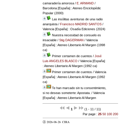
camaradería amorosa
/
E. ARMAND
/
Barcelona [España] : Ateneo Enciclopédic
Popular (2000)
Las insólitas aventuras de una radio
anarquista
/
Francisco MADRID SANTOS
/
Valencia [España] : Osadía Ediciones (2024)
Nuestra necesidad de consuelo es
insaciable
/
Stig DAGERMAN
/ Valencia
[España] : Ateneo Libertario Al Margen (1998
ca)
Primer certamen de cuentos
/
José
Luis ANGELES BLASCO
/ Valencia [España]
: Ateneo Libertario Al Margen (1992 ca)
Primer certamen de cuentos
/ Valencia
[España] : Ateneo Libertario Al Margen (1992
ca)
Te han marcado sin tu consentimiento,
si no deseas someterte: Apostata.
/ Valencia
[España] : Ateneo Libertario Al Margen
1
(1 - 11 / 11)
Par page :
25
50
100
200
Ⓐ 2026-06-26
CIRA
valider