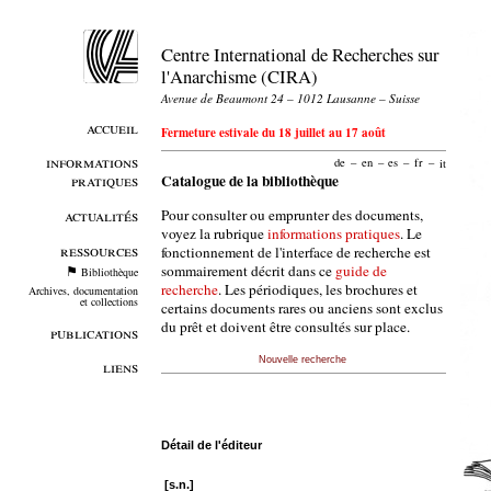
Centre International de Recherches sur
l'Anarchisme (CIRA)
Avenue de Beaumont 24 – 1012 Lausanne – Suisse
accueil
Fermeture estivale du 18 juillet au 17 août
informations
de
–
en
–
es
–
fr
–
it
pratiques
Catalogue de la bibliothèque
Pour consulter ou emprunter des documents,
actualités
voyez la rubrique
informations pratiques
. Le
ressources
fonctionnement de l'interface de recherche est
sommairement décrit dans ce
guide de
Bibliothèque
recherche
. Les périodiques, les brochures et
Archives, documentation
et collections
certains documents rares ou anciens sont exclus
du prêt et doivent être consultés sur place.
publications
Nouvelle recherche
liens
Détail de l'éditeur
[s.n.]