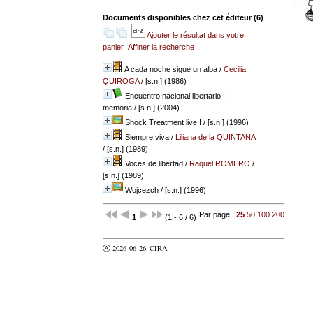
Documents disponibles chez cet éditeur (
6
)
Ajouter le résultat dans votre
panier
Affiner la recherche
A cada noche sigue un alba
/
Cecilia
QUIROGA
/ [s.n.] (1986)
Encuentro nacional libertario :
memoria
/ [s.n.] (2004)
Shock Treatment live !
/ [s.n.] (1996)
Siempre viva
/
Liliana de la QUINTANA
/ [s.n.] (1989)
Voces de libertad
/
Raquel ROMERO
/
[s.n.] (1989)
Wojcezch
/ [s.n.] (1996)
Par page :
25
50
100
200
1
(1 - 6 / 6)
Ⓐ 2026-06-26
CIRA
valider