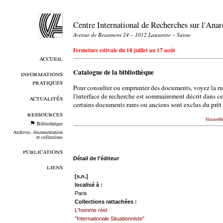
Centre International de Recherches sur l'An
Avenue de Beaumont 24 – 1012 Lausanne – Suisse
Fermeture estivale du 18 juillet au 17 août
accueil
Catalogue de la bibliothèque
informations
pratiques
Pour consulter ou emprunter des documents, voyez la r
l'interface de recherche est sommairement décrit dans c
actualités
certains documents rares ou anciens sont exclus du prêt 
ressources
Nouvell
Bibliothèque
Archives, documentation
et collections
publications
Détail de l'éditeur
liens
[s.n.]
localisé à :
Paris
Collections rattachées :
L'homme réel
"Internationale Situationniste"