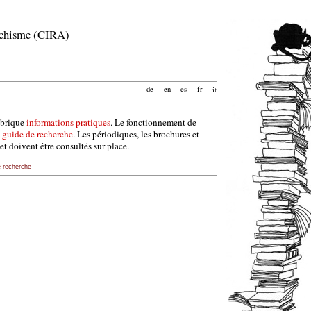
archisme (CIRA)
de
–
en
–
es
–
fr
–
it
ubrique
informations pratiques
. Le fonctionnement de
e
guide de recherche
. Les périodiques, les brochures et
et doivent être consultés sur place.
e recherche