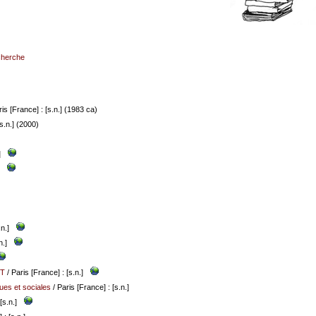
echerche
is [France] : [s.n.] (1983 ca)
s.n.] (2000)
]
n.]
n.]
RT
/ Paris [France] : [s.n.]
es et sociales
/ Paris [France] : [s.n.]
[s.n.]