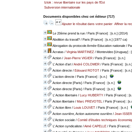
Iztok : revue libertaire sur les pays de l'Est
Subversion internationale
Documents disponibles chez cet éditeur (
717
)
Ajouter le résultat dans votre panier
Affiner la r
Le 20ème prend la rue
/ Paris [France] : [s.n.] (2014)
Abolition du travail?
/ Paris [France] : [s.n.] (1977 ca)
Abrogation du protocole Armée-Education nationale
/ Par
Acratas
/
Virginia MARTINEZ
/ Montevideo [Uruguay] : [
Action
/
Jean-Pierre VIGIER
/ Paris [France] : [s.n.]
L’ Action d’art
/
André COLOMER
/ Paris [France] : [s.n.
Action directe
/
Edouard ROTOT
/ Paris [France] : [s.n.]
L'action directe
/ Paris [France] : [s.n.]
Action directe [Paris]
/ Paris [France] : [s.n.]
Action directe [Paris]
/ Paris [France] : [s.n.]
L’ Action libertaire
/
Lucy HUBERTY
/ Paris [France] : [s.
Action libertaire
/
Marc PREVOTEL
/ Paris [France] : [s.
L’ Action libre
/
Louis LOUVET
/ Paris [France] : [s.n.]
Action ouvrière, Action autonome ouvrière
/
Jean ISSE
L'Action sociale
/
Comité d'études techniques économiqu
L’ Action syndicaliste
/
Aimé CAPELLE
/ Paris [France] : 