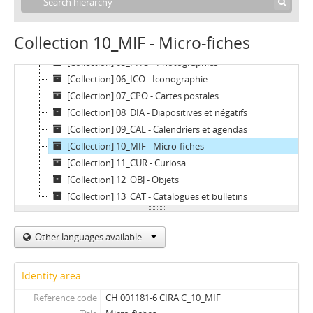
[Collection] 02_AUV - Audio-visuel
[Collection] 03_AUT - Autocollants
Collection 10_MIF - Micro-fiches
[Collection] 04_ART - Oeuvres d'art
[Collection] 05_PHO - Photographies
[Collection] 06_ICO - Iconographie
[Collection] 07_CPO - Cartes postales
[Collection] 08_DIA - Diapositives et négatifs
[Collection] 09_CAL - Calendriers et agendas
[Collection] 10_MIF - Micro-fiches
[Collection] 11_CUR - Curiosa
[Collection] 12_OBJ - Objets
[Collection] 13_CAT - Catalogues et bulletins
Other languages available
Identity area
Reference code
CH 001181-6 CIRA C_10_MIF