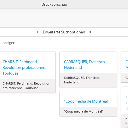
Druckvorschau
Erweiterte Suchoptionen
n anzeigen
CHARBIT, Ferdinand,
CARRASQUER, Francisco,
C
Révolution prolétarienne,
Nederland
M
Toulouse
CARRASQUER, Francisco,
C
Nederland
CHARBIT, Ferdinand, Révolution
prolétarienne, Toulouse
«
"Coop média de Montréal"
»
u
"Coop média de Montréal"
«
A
s