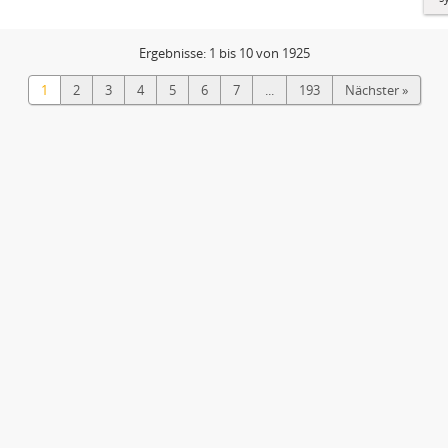
Ergebnisse: 1 bis 10 von 1925
1
2
3
4
5
6
7
...
193
Nächster »