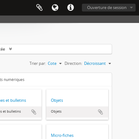
Ouverture de session
cée
Trier par:
Cote
Direction:
Décroissant
ets numériques
es et bulletins
Objets
s et bulletins
Objets
Micro-fiches