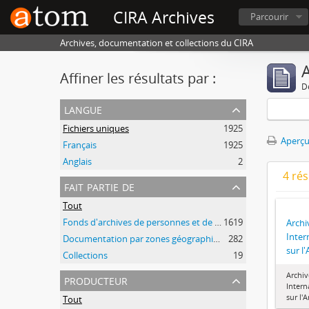
CIRA Archives
Parcourir
Archives, documentation et collections du CIRA
A
Affiner les résultats par :
D
langue
Fichiers uniques
1925
Aperçu
Français
1925
Anglais
2
4 ré
fait partie de
Tout
Fonds d'archives de personnes et de groupes
1619
Archi
Inter
Documentation par zones géographiques et par thèmes
282
sur l
Collections
19
Archiv
producteur
Intern
sur l'
Tout