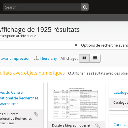
ffichage de 1925 résultats
escription archivistique
Options de recherche avan
 avant impression
Hierarchy
Affichage :
sultats avec objets numériques
Afficher les résultats avec des obj
ves du Centre
Catalogu
national de Recherches
Catalogue
'Anarchisme
es du Centre
ational de Recherches
Anarchisme
Curiosa
Dossiers biographiques et