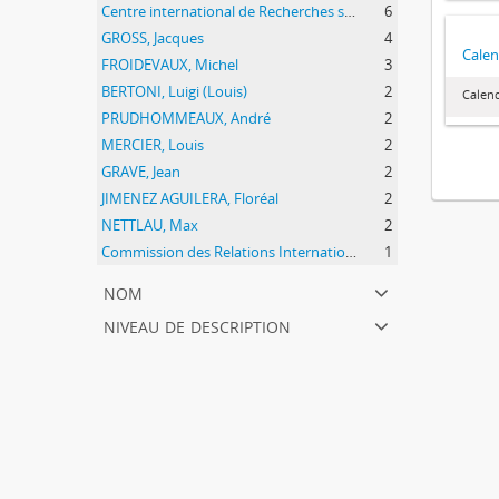
Centre international de Recherches sur l'Anarchisme (CIRA)
6
GROSS, Jacques
4
Calen
FROIDEVAUX, Michel
3
BERTONI, Luigi (Louis)
2
Calend
PRUDHOMMEAUX, André
2
MERCIER, Louis
2
GRAVE, Jean
2
JIMENEZ AGUILERA, Floréal
2
NETTLAU, Max
2
Commission des Relations Internationales Anarchistes (CRIA)
1
nom
niveau de description