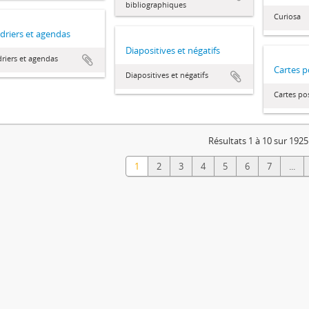
bibliographiques
Curiosa
driers et agendas
Diapositives et négatifs
riers et agendas
Cartes p
Diapositives et négatifs
Cartes po
Résultats 1 à 10 sur 1925
1
2
3
4
5
6
7
...