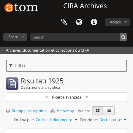
CIRA Archives
Accedi
Scorri
Archives, documentation et collections du CIRA
Filtri
Risultati 1925
Descrizione archivistica
Ricerca avanzata
Stampa l'anteprima
Hierarchy
Vedere:
Ordina per:
Codice di riferimento
Direzione:
Decrescente