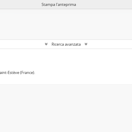
Stampa l'anteprima
Ricerca avanzata
aint-Estève (France).