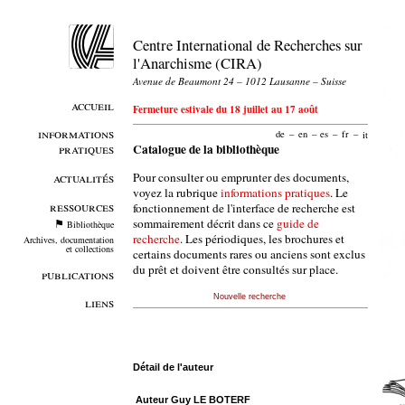
Centre International de Recherches sur
l'Anarchisme (CIRA)
Avenue de Beaumont 24 – 1012 Lausanne – Suisse
accueil
Fermeture estivale du 18 juillet au 17 août
informations
de
–
en
–
es
–
fr
–
it
pratiques
Catalogue de la bibliothèque
Pour consulter ou emprunter des documents,
actualités
voyez la rubrique
informations pratiques
. Le
ressources
fonctionnement de l'interface de recherche est
sommairement décrit dans ce
guide de
Bibliothèque
recherche
. Les périodiques, les brochures et
Archives, documentation
et collections
certains documents rares ou anciens sont exclus
du prêt et doivent être consultés sur place.
publications
Nouvelle recherche
liens
Détail de l'auteur
Auteur Guy LE BOTERF