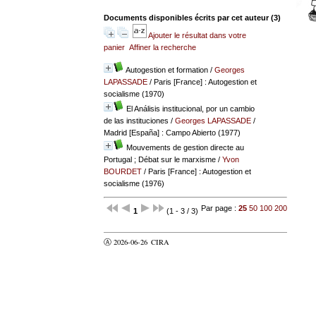
Documents disponibles écrits par cet auteur (
3
)
Ajouter le résultat dans votre
panier
Affiner la recherche
Autogestion et formation
/
Georges
LAPASSADE
/ Paris [France] : Autogestion et
socialisme (1970)
El Análisis institucional, por un cambio
de las instituciones
/
Georges LAPASSADE
/
Madrid [España] : Campo Abierto (1977)
Mouvements de gestion directe au
Portugal ; Débat sur le marxisme
/
Yvon
BOURDET
/ Paris [France] : Autogestion et
socialisme (1976)
Par page :
25
50
100
200
1
(1 - 3 / 3)
Ⓐ 2026-06-26
CIRA
valider