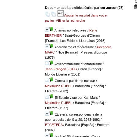
Documents disponibles écrits par cet auteur (
27
)
Ajouter le résultat dans votre
panier
Affiner la recherche
Affinités non électives
/
René
BERTHIER
/ Saint-Georges d'Oléron
[France] : Les Editions Libertaires (2015)
Anarchisme et fédéralisme
/
Alexandre
MARC
/ Nice [France] : Presses d'Europe
(1973)
Anticommunisme et anarchisme
/
Jean-François FUEG
/ Paris [France] :
Monde Libertaire (2001)
Contra el pacifismo nuclear
/
Maximilien RUBEL
/ Barcelona [España] :
Etcétera (2002)
El Estado visto por Karl Marx
/
Maximilien RUBEL
/ Barcelona [España] :
Etcétera (1977)
Etcetera, correspondencia de la
guerra social : del 0 al 20, 1983-1992
/
ETCETERA
/ Barcelona [España] : Etcétera
(2007)
Iztok n° 05b hors-série : Cours