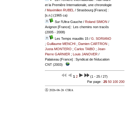
et la Première Internationale, une chronologie
/
Maximilien RUBEL
/ Strasbourg [France] :
[s.n.] (1965 ca)
Sur l'Ultra-Gauche
/
Roland SIMON
/
Avignon [France] : Les chemins non tracés
(2005 - 2008)
Les Temps maudits 15
/
G. SORIANO
;
Guillaume MENCHI
;
Damien CARTRON
;
Justa MONTERO
;
Carlos TAIBO
;
Jean-
Pierre GARNIER
;
Louis JANOVER
/
Palaiseau [France] : Syndicat de l'éducation
CNT (2003)
1
2
(1 - 25 / 27)
Par page :
25
50
100
200
Ⓐ 2026-06-26
CIRA
valider