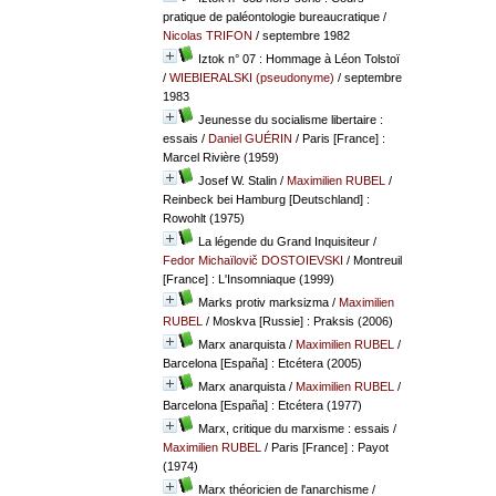
pratique de paléontologie bureaucratique
/
Nicolas TRIFON
/ septembre 1982
Iztok n° 07 : Hommage à Léon Tolstoï
/
WIEBIERALSKI (pseudonyme)
/ septembre
1983
Jeunesse du socialisme libertaire :
essais
/
Daniel GUÉRIN
/ Paris [France] :
Marcel Rivière (1959)
Josef W. Stalin
/
Maximilien RUBEL
/
Reinbeck bei Hamburg [Deutschland] :
Rowohlt (1975)
La légende du Grand Inquisiteur
/
Fedor Michaïlovič DOSTOIEVSKI
/ Montreuil
[France] : L'Insomniaque (1999)
Marks protiv marksizma
/
Maximilien
RUBEL
/ Moskva [Russie] : Praksis (2006)
Marx anarquista
/
Maximilien RUBEL
/
Barcelona [España] : Etcétera (2005)
Marx anarquista
/
Maximilien RUBEL
/
Barcelona [España] : Etcétera (1977)
Marx, critique du marxisme : essais
/
Maximilien RUBEL
/ Paris [France] : Payot
(1974)
Marx théoricien de l'anarchisme
/