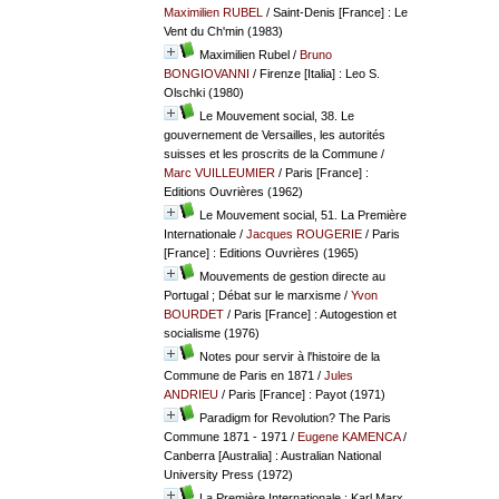
Maximilien RUBEL
/ Saint-Denis [France] : Le
Vent du Ch'min (1983)
Maximilien Rubel
/
Bruno
BONGIOVANNI
/ Firenze [Italia] : Leo S.
Olschki (1980)
Le Mouvement social, 38. Le
gouvernement de Versailles, les autorités
suisses et les proscrits de la Commune
/
Marc VUILLEUMIER
/ Paris [France] :
Editions Ouvrières (1962)
Le Mouvement social, 51. La Première
Internationale
/
Jacques ROUGERIE
/ Paris
[France] : Editions Ouvrières (1965)
Mouvements de gestion directe au
Portugal ; Débat sur le marxisme
/
Yvon
BOURDET
/ Paris [France] : Autogestion et
socialisme (1976)
Notes pour servir à l'histoire de la
Commune de Paris en 1871
/
Jules
ANDRIEU
/ Paris [France] : Payot (1971)
Paradigm for Revolution? The Paris
Commune 1871 - 1971
/
Eugene KAMENCA
/
Canberra [Australia] : Australian National
University Press (1972)
La Première Internationale : Karl Marx