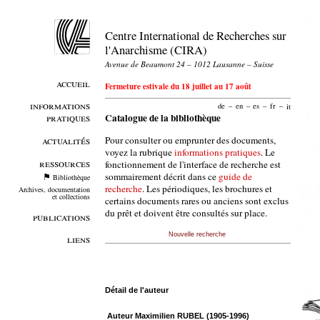
Centre International de Recherches sur
l'Anarchisme (CIRA)
Avenue de Beaumont 24 – 1012 Lausanne – Suisse
accueil
Fermeture estivale du 18 juillet au 17 août
informations
de
–
en
–
es
–
fr
–
it
pratiques
Catalogue de la bibliothèque
Pour consulter ou emprunter des documents,
actualités
voyez la rubrique
informations pratiques
. Le
ressources
fonctionnement de l'interface de recherche est
sommairement décrit dans ce
guide de
Bibliothèque
recherche
. Les périodiques, les brochures et
Archives, documentation
et collections
certains documents rares ou anciens sont exclus
du prêt et doivent être consultés sur place.
publications
Nouvelle recherche
liens
Détail de l'auteur
Auteur Maximilien RUBEL (1905-1996)