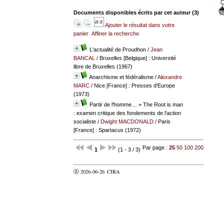
Documents disponibles écrits par cet auteur (
3
)
Ajouter le résultat dans votre
panier
Affiner la recherche
L'actualité de Proudhon
/
Jean
BANCAL
/ Bruxelles [Belgique] : Université
libre de Bruxelles (1967)
Anarchisme et fédéralisme
/
Alexandre
MARC
/ Nice [France] : Presses d'Europe
(1973)
Partir de l'homme… = The Root is man
: examen critique des fondements de l'action
socialiste
/
Dwight MACDONALD
/ Paris
[France] : Spartacus (1972)
Par page :
25
50
100
200
1
(1 - 3 / 3)
Ⓐ 2026-06-26
CIRA
valider