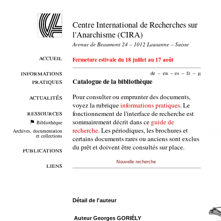
Centre International de Recherches sur
l'Anarchisme (CIRA)
Avenue de Beaumont 24 – 1012 Lausanne – Suisse
accueil
Fermeture estivale du 18 juillet au 17 août
informations
de
–
en
–
es
–
fr
–
it
pratiques
Catalogue de la bibliothèque
Pour consulter ou emprunter des documents,
actualités
voyez la rubrique
informations pratiques
. Le
ressources
fonctionnement de l'interface de recherche est
sommairement décrit dans ce
guide de
Bibliothèque
recherche
. Les périodiques, les brochures et
Archives, documentation
et collections
certains documents rares ou anciens sont exclus
du prêt et doivent être consultés sur place.
publications
Nouvelle recherche
liens
Détail de l'auteur
Auteur Georges GORIÉLY