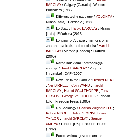
BARCLAY
/ Calgary [Canada] : Western
Publishers (1986)
Differenza che passione
/
VOLONTÀ
/
Milano [Italia] : Editrice A (1988)
Lo Stato
/
Harold BARCLAY
/ Milano
[Italia] : Elèuthera (2013)
Longing for Arcadia : memoirs of an
anarcho-cynicalist anthropologist
/
Harold
BARCLAY
/ Victoria [Canada] : Trafford
(2005)
Narod bez vlade : antropologija
anarhije
/
Harold BARCLAY
/ Zagreb
[Hrvatska] : DAF (2006)
New Life to the Land ?
/
Herbert READ
;
Neil BIRRELL
;
Colin WARD
;
Harold
BARCLAY
;
Harold SCULTHORPE
;
Tony
GIBSON
;
George WOODCOCK
/ London
[UK] : Freedom Press (1995)
On Sociology
/
Charles Wright MILLS
;
Robert NISBET
;
John PILGRIM
;
Laurie
TAYLOR
;
Harold BARCLAY
;
Samuel
SMILES
/ London [UK] : Freedom Press
(1992)
People without government, an