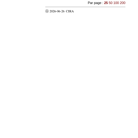
Par page :
25
50
100
200
Ⓐ 2026-06-26
CIRA
valider