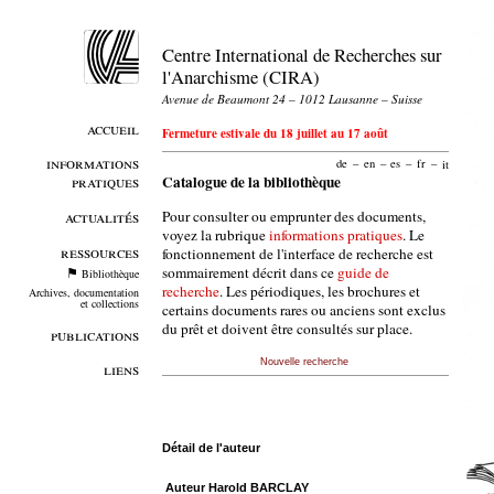
Centre International de Recherches sur
l'Anarchisme (CIRA)
Avenue de Beaumont 24 – 1012 Lausanne – Suisse
accueil
Fermeture estivale du 18 juillet au 17 août
informations
de
–
en
–
es
–
fr
–
it
pratiques
Catalogue de la bibliothèque
Pour consulter ou emprunter des documents,
actualités
voyez la rubrique
informations pratiques
. Le
ressources
fonctionnement de l'interface de recherche est
sommairement décrit dans ce
guide de
Bibliothèque
recherche
. Les périodiques, les brochures et
Archives, documentation
et collections
certains documents rares ou anciens sont exclus
du prêt et doivent être consultés sur place.
publications
Nouvelle recherche
liens
Détail de l'auteur
Auteur Harold BARCLAY