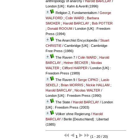
anthropology of anarchy
/
Harold BARCLAY
/
London [UK] : Kahn & Averill (1996)
Religion 2, Fundamentalism
/
George
WALFORD
;
Colin WARD
;
Barbara
SMOKER
;
Harold BARCLAY
;
Bob POTTER
;
Donald ROOUM
/ London [UK] : Freedom
Press (1994)
The Anarchist Encyclopedia
/
Stuart
CHRISTIE
/ Cambridge [UK] : Cambridge
Free Press (1986)
The Raven 7
/
Colin WARD
;
Harold
BARCLAY
;
Heiner BECKER
;
Nicolas
WALTER
;
Clifford HARPER
/ London [UK] :
Freedom Press (1989)
The Raven 9
/
Serge CIPKO
;
Laslo
SEKELJ
;
Brian MORRIS
;
Nickie HALLAM
;
Harold BARCLAY
;
Nicolas WALTER
/
London [UK] : Freedom Press (1990)
The State
/
Harold BARCLAY
/ London
[UK] : Freedom Press (2003)
Völker ohne Regierung
/
Harold
BARCLAY
/ Berlin [Deutschland] : Libertad
(1985)
1
(1 - 20 / 20)