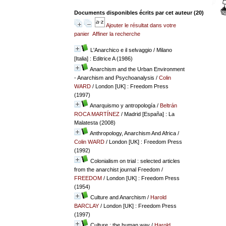
Documents disponibles écrits par cet auteur (
20
)
Ajouter le résultat dans votre
panier
Affiner la recherche
L'Anarchico e il selvaggio
/ Milano
[Italia] : Editrice A (1986)
Anarchism and the Urban Environment
- Anarchism and Psychoanalysis
/
Colin
WARD
/ London [UK] : Freedom Press
(1997)
Anarquismo y antropología
/
Beltrán
ROCA MARTÍNEZ
/ Madrid [España] : La
Malatesta (2008)
Anthropology, Anarchism And Africa
/
Colin WARD
/ London [UK] : Freedom Press
(1992)
Colonialism on trial : selected articles
from the anarchist journal Freedom
/
FREEDOM
/ London [UK] : Freedom Press
(1954)
Culture and Anarchism
/
Harold
BARCLAY
/ London [UK] : Freedom Press
(1997)
Culture : the human way
/
Harold