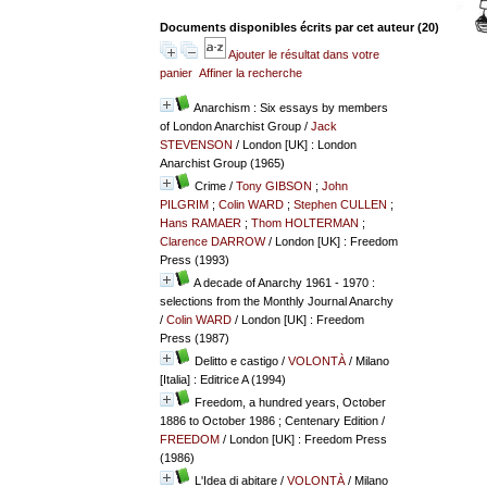
Documents disponibles écrits par cet auteur (
20
)
Ajouter le résultat dans votre
panier
Affiner la recherche
Anarchism : Six essays by members
of London Anarchist Group
/
Jack
STEVENSON
/ London [UK] : London
Anarchist Group (1965)
Crime
/
Tony GIBSON
;
John
PILGRIM
;
Colin WARD
;
Stephen CULLEN
;
Hans RAMAER
;
Thom HOLTERMAN
;
Clarence DARROW
/ London [UK] : Freedom
Press (1993)
A decade of Anarchy 1961 - 1970 :
selections from the Monthly Journal Anarchy
/
Colin WARD
/ London [UK] : Freedom
Press (1987)
Delitto e castigo
/
VOLONTÀ
/ Milano
[Italia] : Editrice A (1994)
Freedom, a hundred years, October
1886 to October 1986 ; Centenary Edition
/
FREEDOM
/ London [UK] : Freedom Press
(1986)
L'Idea di abitare
/
VOLONTÀ
/ Milano