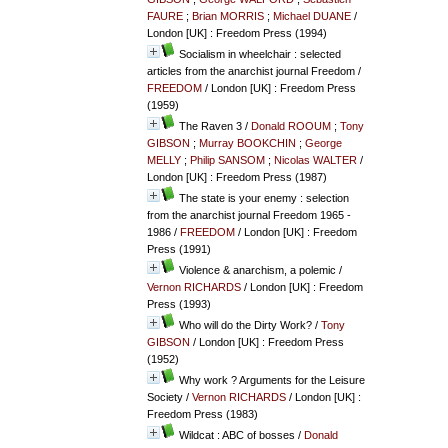
FAURE
;
Brian MORRIS
;
Michael DUANE
/
London [UK] : Freedom Press (1994)
Socialism in wheelchair : selected
articles from the anarchist journal Freedom
/
FREEDOM
/ London [UK] : Freedom Press
(1959)
The Raven 3
/
Donald ROOUM
;
Tony
GIBSON
;
Murray BOOKCHIN
;
George
MELLY
;
Philip SANSOM
;
Nicolas WALTER
/
London [UK] : Freedom Press (1987)
The state is your enemy : selection
from the anarchist journal Freedom 1965 -
1986
/
FREEDOM
/ London [UK] : Freedom
Press (1991)
Violence & anarchism, a polemic
/
Vernon RICHARDS
/ London [UK] : Freedom
Press (1993)
Who will do the Dirty Work?
/
Tony
GIBSON
/ London [UK] : Freedom Press
(1952)
Why work ? Arguments for the Leisure
Society
/
Vernon RICHARDS
/ London [UK] :
Freedom Press (1983)
Wildcat : ABC of bosses
/
Donald