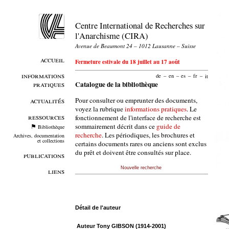
Centre International de Recherches sur
l'Anarchisme (CIRA)
Avenue de Beaumont 24 – 1012 Lausanne – Suisse
accueil
Fermeture estivale du 18 juillet au 17 août
informations
de
–
en
–
es
–
fr
–
it
pratiques
Catalogue de la bibliothèque
Pour consulter ou emprunter des documents,
actualités
voyez la rubrique
informations pratiques
. Le
ressources
fonctionnement de l'interface de recherche est
sommairement décrit dans ce
guide de
Bibliothèque
recherche
. Les périodiques, les brochures et
Archives, documentation
et collections
certains documents rares ou anciens sont exclus
du prêt et doivent être consultés sur place.
publications
Nouvelle recherche
liens
Détail de l'auteur
Auteur Tony GIBSON (1914-2001)