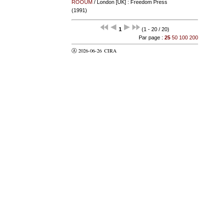
ROOUM
/ London [UK] : Freedom Press
(1991)
1
(1 - 20 / 20)
Par page :
25
50
100
200
Ⓐ 2026-06-26
CIRA
valider