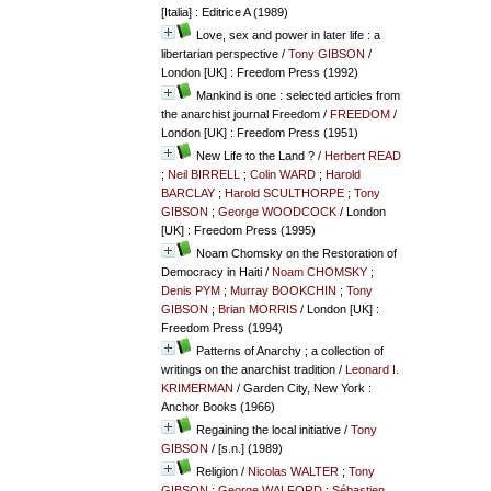
[Italia] : Editrice A (1989)
Love, sex and power in later life : a
libertarian perspective
/
Tony GIBSON
/
London [UK] : Freedom Press (1992)
Mankind is one : selected articles from
the anarchist journal Freedom
/
FREEDOM
/
London [UK] : Freedom Press (1951)
New Life to the Land ?
/
Herbert READ
;
Neil BIRRELL
;
Colin WARD
;
Harold
BARCLAY
;
Harold SCULTHORPE
;
Tony
GIBSON
;
George WOODCOCK
/ London
[UK] : Freedom Press (1995)
Noam Chomsky on the Restoration of
Democracy in Haiti
/
Noam CHOMSKY
;
Denis PYM
;
Murray BOOKCHIN
;
Tony
GIBSON
;
Brian MORRIS
/ London [UK] :
Freedom Press (1994)
Patterns of Anarchy ; a collection of
writings on the anarchist tradition
/
Leonard I.
KRIMERMAN
/ Garden City, New York :
Anchor Books (1966)
Regaining the local initiative
/
Tony
GIBSON
/ [s.n.] (1989)
Religion
/
Nicolas WALTER
;
Tony
GIBSON
;
George WALFORD
;
Sébastien