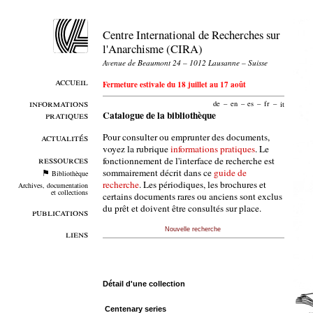
Centre International de Recherches sur
l'Anarchisme (CIRA)
Avenue de Beaumont 24 – 1012 Lausanne – Suisse
accueil
Fermeture estivale du 18 juillet au 17 août
informations
de
–
en
–
es
–
fr
–
it
pratiques
Catalogue de la bibliothèque
Pour consulter ou emprunter des documents,
actualités
voyez la rubrique
informations pratiques
. Le
ressources
fonctionnement de l'interface de recherche est
sommairement décrit dans ce
guide de
Bibliothèque
recherche
. Les périodiques, les brochures et
Archives, documentation
et collections
certains documents rares ou anciens sont exclus
du prêt et doivent être consultés sur place.
publications
Nouvelle recherche
liens
Détail d'une collection
Centenary series