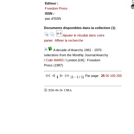
Editeur :
Freedom Press
ISSN :
pas d'ISSN
Documents disponibles dans la collection (
1
)
Ajouter le résultat dans votre
panier
Affiner la recherche
A decade of Anarchy 1961 - 1970 :
selections from the Monthly Journal Anarchy
/
Colin WARD
/ London [UK] : Freedom
Press (1987)
Par page :
25
50
100
200
1
(1 - 1 / 1)
Ⓐ 2026-06-26
CIRA
valider